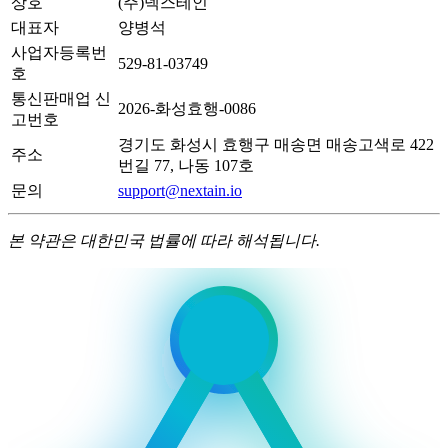
상호
(주)넥스테인
대표자
양병석
사업자등록번
529-81-03749
호
통신판매업 신
2026-화성효행-0086
고번호
경기도 화성시 효행구 매송면 매송고색로 422
주소
번길 77, 나동 107호
문의
support@nextain.io
본 약관은 대한민국 법률에 따라 해석됩니다.