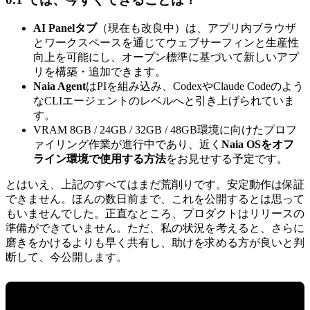
AI Panelタブ
（現在も改良中）は、アプリ内ブラウザ
とワークスペースを通じてウェブサーフィンと生産性
向上を可能にし、オープン標準に基づいて新しいアプ
リを構築・追加できます。
Naia Agent
はPIを組み込み、CodexやClaude Codeのよう
なCLIエージェントのレベルへと引き上げられていま
す。
VRAM 8GB / 24GB / 32GB / 48GB環境に向けたプロフ
ァイリング作業が進行中であり、近く
Naia OSをオフ
ライン環境で使用する方法
をお見せする予定です。
とはいえ、上記のすべてはまだ荒削りです。安定動作は保証
できません。ほんの数日前まで、これを公開するとは思って
もいませんでした。正直なところ、プロダクトはリリースの
準備ができていません。ただ、私の状況を考えると、さらに
磨きをかけるよりも早く共有し、助けを求める方が良いと判
断して、今公開します。