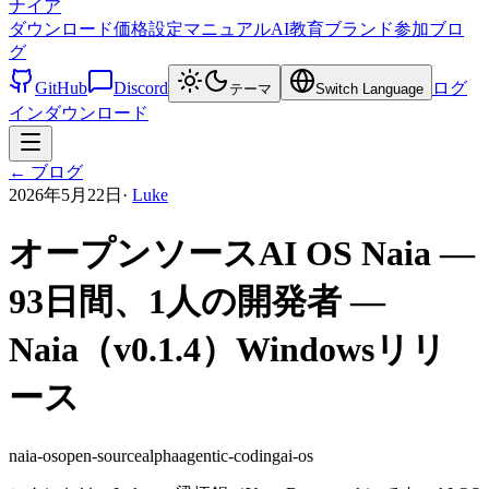
ナイア
ダウンロード
価格設定
マニュアル
AI教育
ブランド
参加
ブロ
グ
GitHub
Discord
ログ
テーマ
Switch Language
イン
ダウンロード
←
ブログ
2026年5月22日
·
Luke
オープンソースAI OS Naia —
93日間、1人の開発者 —
Naia（v0.1.4）Windowsリリ
ース
naia-os
open-source
alpha
agentic-coding
ai-os