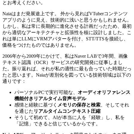
とお考えください。
Naiaはまだ発展途上です。 外から見ればVTuberコンテンツ
アプリのように見え、技術的に浅いと思うかもしれません。
しかし、私は常に長期的に進化させる計画だったため、最初
から適切なアーキテクチャと拡張性を核に設計しました。こ
れは単にLLMにVRMアバターを付け、STT/TTSを接続し、
価格をつけたものではありません。
2006年から2009年にかけて、私はNaver LABで3年間、画像
テキスト認識（OCR）サービスの研究開発に従事しまし
た。振り返れば、それが私の適性に最も合っていた時期だっ
たと思います。Naiaが差別化を図っている技術領域は以下の
通りです：
パーソナルPCで実行可能な、
オーディオリファレンス
機能付きリアルタイム音声モデル
感情と経験に基づく
メモリの保存と検索
、そしてそれ
を通じた
リアルタイムコンテキスト圧縮
そうして初めて、AIが本当に人を「経験」し、私を
「記憶」できると信じているからです。