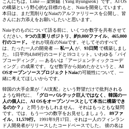
こんにちは。Luke — 梁炳錫（Yang Byungseok）です。AI OS
の構築という野心的な目標のもと、Naiaを開発しています。
本日は、まだ荒削りなNaiaのアルファリリースを公開し、皆
さんにお力添えをお願いしたいと思います。
Naiaそのものについて語る前に、いくつか数字を共有させて
ください。
9つの主要リポジトリ、約9,000ファイル、465,000
行のコード。
それが現在のNaiaです。そしてそのすべて
は、たった一人の開発者 —
私一人
が、
93日間
で構築しまし
た。 1日平均4,849行のコードと19コミット。いわゆる「バイ
ブコーディング」— あるいは「アージェンティックコーデ
ィング」の成果です。 なぜ数字から始めたかというと、
AI
OSオープンソースプロジェクトNaia
の可能性について、一
緒に考えてほしいからです。
韓国の大手企業が「AI支配」という野望だけで批判される
ような時代に、
「グローバルテック巨人ではなく、韓国の一
人の個人に、AI OSをオープンソースとして本当に構築でき
るのか？」
と問うかもしれません。 それはもっともな疑問
です。では、もう一つの数字をお見せしましょう。
89ファ
イル、11,570行。
1991年9月17日、それは一人のフィンラン
ド人開発者がリリースしたコードベースでした。 彼の名は