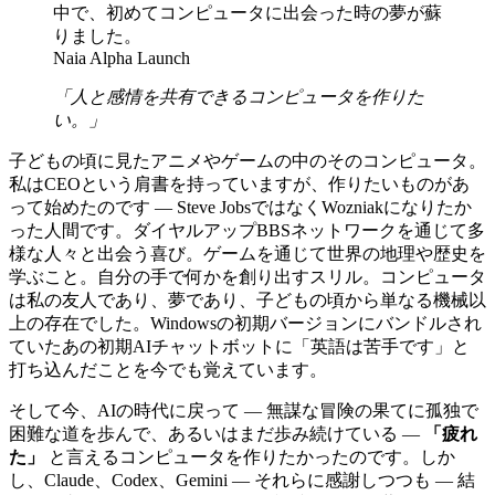
中で、初めてコンピュータに出会った時の夢が蘇
りました。
Naia Alpha Launch
「人と感情を共有できるコンピュータを作りた
い。」
子どもの頃に見たアニメやゲームの中のそのコンピュータ。
私はCEOという肩書を持っていますが、作りたいものがあ
って始めたのです — Steve JobsではなくWozniakになりたか
った人間です。ダイヤルアップBBSネットワークを通じて多
様な人々と出会う喜び。ゲームを通じて世界の地理や歴史を
学ぶこと。自分の手で何かを創り出すスリル。コンピュータ
は私の友人であり、夢であり、子どもの頃から単なる機械以
上の存在でした。Windowsの初期バージョンにバンドルされ
ていたあの初期AIチャットボットに「英語は苦手です」と
打ち込んだことを今でも覚えています。
そして今、AIの時代に戻って — 無謀な冒険の果てに孤独で
困難な道を歩んで、あるいはまだ歩み続けている —
「疲れ
た」
と言えるコンピュータを作りたかったのです。しか
し、Claude、Codex、Gemini — それらに感謝しつつも — 結