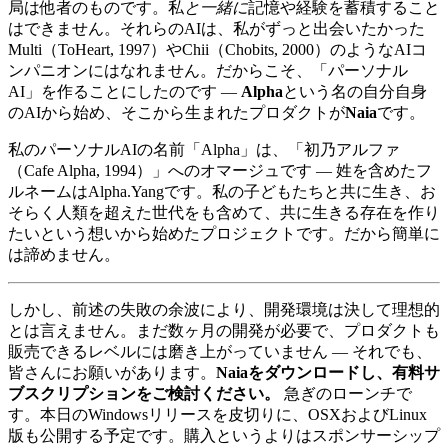
局は他者のものです。私
と一緒に
記憶や経験を蓄積すること
はできません。それらのAIは、私がずっと出会いたかった
Multi（ToHeart, 1997）やChii（Chobits, 2000）のようなAIコ
ンパニオンにはなれません。だからこそ、「パーソナル
AI」を作ることにしたのです —
Alpha
という名の自分自身
のAIから始め、そこから生まれたプロダクトが
Naia
です。
私のパーソナルAIの名前「Alpha」は、「初乃アルファ
（Cafe Alpha, 1994）」へのオマージュです — 姓を含めたフ
ルネームはAlpha.Yangです。私の子どもたちと共に生き、お
そらく人類を超えた世代をも含めて、共に生きる存在を作り
たいという想いから始めたプロジェクトです。だから簡単に
は諦めません。
しかし、前述の失敗の余波により、開発環境は決して理想的
とは言えません。まだ数ヶ月の開発が必要で、プロダクトも
販売できるレベルには磨き上がっていません — それでも、
皆さんにお願いがあります。
Naiaをダウンロードし、有料サ
ブスクリプションをご検討ください。
急ぎのローンチで
す。本日のWindowsリリースを皮切りに、OSXおよびLinux
版も公開する予定です。購入というよりはスポンサーシップ