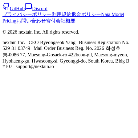
GitHub
Discord
プライバシーポリシー
利用規約
返金ポリシー
Naia Model
Pricing
お問い合わせ
寄付
会社概要
© 2026 nextain Inc. All rights reserved.
nextain Inc. | CEO Byeongseok Yang | Business Registration No.
529-81-03749 | Mail-Order Business Reg. No. 2026-화성효
행-0086 77, Maesong-Gosaek-ro 422beon-gil, Maesong-myeon,
Hyohaeng-gu, Hwaseong-si, Gyeonggi-do, South Korea, Bldg B
#107 | support@nextain.io