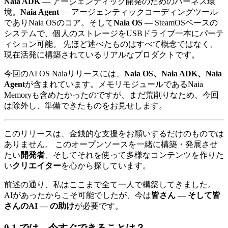
Naia ADK
— アージェンティック開発のためのハーネス環
境。
Naia Agent
— アージェンティックコーディングツール
でありNaia OSのコア。そして
Naia OS
— SteamOSベースの
システムで、個人のストレージをUSBドライブ一本にパーテ
ィション可能。 先ほど述べたものはすべて概念ではなく、
現在活発に構築されているリアルなプロダクトです。
今回のAI OS Naiaリリースには、
Naia OS、Naia ADK、Naia
Agent
が含まれています。メモリモジュールであるNaia
Memoryも含めたかったのですが、まだ荒削りなため、今回
は除外し、準備できたものをお見せします。
このリリースは、金銭的な支援をお願いするだけのものでは
ありません。 このオープンソースを一緒に構築・発展させ
たい
開発者
、そしてそれを使って多様なコンテンツを作りた
い
クリエイター
を心から探しています。
前述の通り、私はここまで全て一人で構築してきました。
AIがあったからこそ可能でしたが、今は
皆さん — そして皆
さんのAI — の助け
が必要です。
では、今すぐできることは？