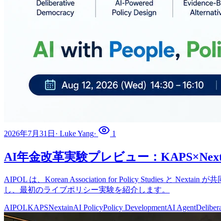
2026年7月31日
·
Luke Yang
·
1
AI年金改革実験プレビュー：KAPS×Next
AIPOL は、Korean Association for Policy St
し、最初のライブポリシー実験を紹介します。
AIPOL
KAPS
Nextain
AI Policy
Policy Development
AI Agent
Deliber