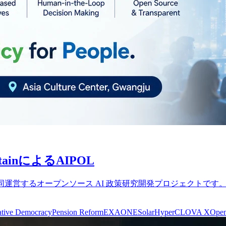
ainによるAIPOL
udies と Nextain が共同運営するオープンソース AI 政策研究開発プ
ative Democracy
Pension Reform
EXAONE
Solar
HyperCLOVA X
Open