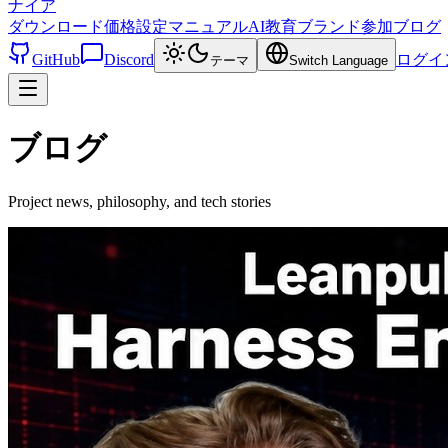
ナイア
ダウンロード
価格設定
マニュアル
AI教育
ブランド
参加
ブログ
GitHub
Discord
ログイ
テーマ
Switch Language
ブログ
Project news, philosophy, and tech stories