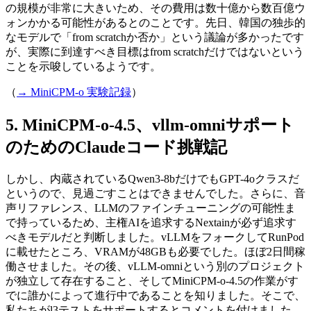
の規模が非常に大きいため、その費用は数十億から数百億ウ
ォンかかる可能性があるとのことです。先日、韓国の独歩的
なモデルで「from scratchか否か」という議論が多かったです
が、実際に到達すべき目標はfrom scratchだけではないという
ことを示唆しているようです。
（
→ MiniCPM-o 実験記録
）
MiniCPM-o-4.5、vllm-omniサポート
のためのClaudeコード挑戦記
しかし、内蔵されているQwen3-8bだけでもGPT-4oクラスだ
というので、見過ごすことはできませんでした。さらに、音
声リファレンス、LLMのファインチューニングの可能性ま
で持っているため、主権AIを追求するNextainが必ず追求す
べきモデルだと判断しました。vLLMをフォークしてRunPod
に載せたところ、VRAMが48GBも必要でした。ほぼ2日間稼
働させました。その後、vLLM-omniという別のプロジェクト
が独立して存在すること、そしてMiniCPM-o-4.5の作業がす
でに誰かによって進行中であることを知りました。そこで、
私たちがl3テストをサポートするとコメントを付けました。