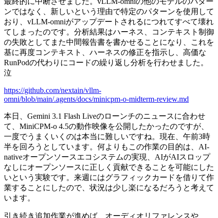
最終的に中断させました。vLLM-omniの他のモデルのパター
ンではなく、新しいという理由で特定のパターンを使用して
おり、vLLM-omniがアップデートされるにつれてすべて壊れ
てしまったのです。分析結果はハーネス、コンテキスト制御
の失敗としてまた中間報告書を書かせることになり、これを
基に再度コンテキスト、ハーネスの修正を指示し、高価な
RunPodの代わりにコードの繰り返し分析を行わせました。
泣
https://github.com/nextain/vllm-
omni/blob/main/.agents/docs/minicpm-o-midterm-review.md
本日、Gemini 3.1 Flash Liveのローンチのニュースに合わせ
て、MiniCPM-o 4.5の動作映像を公開したかったのですが、
一度でうまくいくのは本当に難しいですね。現在、午前3時
半を回ろうとしています。何よりもこの作業の目的は、AI-
nativeオープンソースエコシステムの実現、AIがAIスロップ
なしにオープンソースに正しく貢献できることを可能にした
いという実験です。来週にはグラフィックカードを借りて作
業することにしたので、状況は少し楽になるだろうと考えて
います。
引き続き追加作業が進めば、オーディオリファレンスや