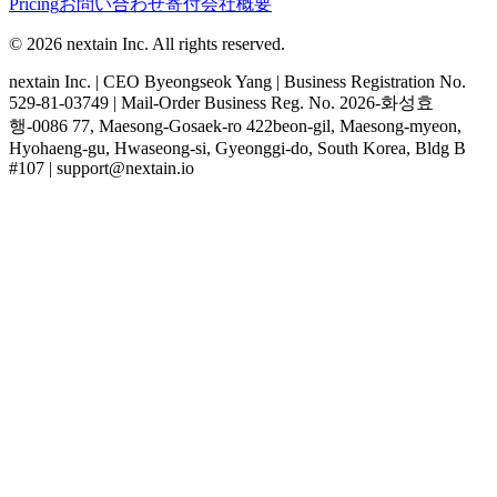
Pricing
お問い合わせ
寄付
会社概要
© 2026 nextain Inc. All rights reserved.
nextain Inc. | CEO Byeongseok Yang | Business Registration No.
529-81-03749 | Mail-Order Business Reg. No. 2026-화성효
행-0086 77, Maesong-Gosaek-ro 422beon-gil, Maesong-myeon,
Hyohaeng-gu, Hwaseong-si, Gyeonggi-do, South Korea, Bldg B
#107 | support@nextain.io