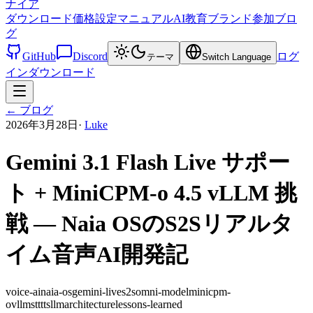
ナイア
ダウンロード
価格設定
マニュアル
AI教育
ブランド
参加
ブロ
グ
GitHub
Discord
ログ
テーマ
Switch Language
イン
ダウンロード
←
ブログ
2026年3月28日
·
Luke
Gemini 3.1 Flash Live サポー
ト + MiniCPM-o 4.5 vLLM 挑
戦 — Naia OSのS2Sリアルタ
イム音声AI開発記
voice-ai
naia-os
gemini-live
s2s
omni-model
minicpm-
o
vllm
stt
tts
llm
architecture
lessons-learned