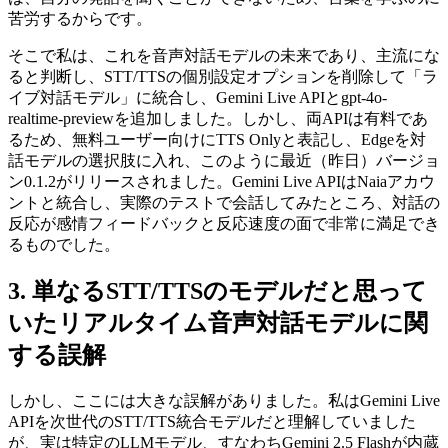
苦労するからです。
そこで私は、これを音声対話モデルの未来であり、主流にな
ると判断し、STT/TTSの個別設定オプションを削除して「ラ
イブ対話モデル」に統合し、Gemini Live APIとgpt-4o-
realtime-previewを追加しました。しかし、両APIは有料であ
るため、無料ユーザー向けにTTS Onlyと表記し、Edgeを対
話モデルの選択肢に入れ、このように最近（昨日）バージョ
ン0.1.2がリリースされました。Gemini Live APIはNaiaアカウ
ントと統合し、実際のテストで会話してみたところ、対話の
反応が感情フィードバックと反応速度の面で非常に満足でき
るものでした。
単なるSTT/TTSのモデルだと思って
いたリアルタイム音声対話モデルに関
する誤解
しかし、ここには大きな誤解がありました。私はGemini Live
APIを次世代のSTT/TTS統合モデルだと理解していました
が、実は特定のLLMモデル、すなわちGemini 2.5 Flashが内蔵