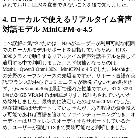
されており、LLMを変更できないことを後で知りました。
ローカルで使えるリアルタイム音声
対話モデル MiniCPM-o-4.5
この誤解に気づいたのは、Naiaがユーザーが利用可能な範囲
でのローカルモデルサポートを目指しているため、RTX-
3090クラスで動作するリアルタイム音声対話モデルを探して
適用する中で判明しました。まず候補となったのは、
Moshi、Qwen3-Omni-30b、MiniCPM-o-4.5でした。Moshiはこ
の分野のオープンソースの先駆者ですが、サポート言語が英
語/フランス語中心でコミュニティが活発でないため選択せ
ず、Qwen3-omni-30bは最新で優れた性能ですが、RTX 3090
1台の24GB VRAMでは到底足りず、検証もされていないた
め除外しました。最終的に決定したのはMiniCPM-oでした。
現在韓国語はサポートしていませんが、ある程度の資金投入
が可能であれば言語を追加でファインチューニングでき、オ
ーディオはリファレンスオーディオをサポートしているた
め、ユーザーが望むTTSまで実装可能だと判断しました。