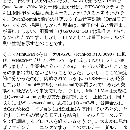
また、そのサイズが小さいため、24GBで余ったVRAMで
Qwen3-omni-30b-a3bと一緒に動かせば、RTX-3090クラスで
もLLM性能を大幅に向上させることができると考えたので
す。Qwen3-omniは前述のリアルタイム音声対話（Omniモデ
ル）ですが、採用しなかった理由は、量子化すると音声出力
が壊れてしまい、消費者向けGPUの24GBでは動作させられ
なかったためです。しかし、LLMとしては量子化モデルが
良い性能を示すとのことです。
そこでMiniCPM-oをローカルGPU（RunPod RTX 3090）に載
せ、Websocketブリッジサーバーを作成してNaiaアプリに接
続しました。作業中に分かったのは、モデルが聞いたことを
そのまま出力しないということでした。しかし、ここで決定
的に分かったのは、内蔵されているQwen3-8Bモデルが応答
しており、Omniモデルはend-to-endで学習されているため交
換不可能だという事実でした。つまり、MiniCPM-oは実際に
はQwen3-8b-omniと呼ぶ方が適切でしょう。正確には、聞き
取りにはWhisper-medium、思考にはQwen3-8b、音声合成に
はCosyVoice2、ビジョンにはSigLip2を使用しているとのこと
です。これらの異なるモデルを結合し、マルチモーダルデー
タで再訓練するプロセスを経ているそうです。大まかに見れ
ばファインチューニングですが、このマルチモーダルデータ