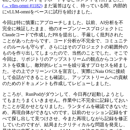
(→ vllm-omni #1182)
まだ返答はなく、待っている間、内部的
にvLLM-omniをベースに試行を続けました。
今回は特に慎重にアプローチしました。以前、AI分析を不
完全に検証したまま、他のオープンソースプロジェクトに
Claudeコードで作成したPRを提出し、手厳しく批判された
ことがあったからです。コード分析が不完全で、コミュニテ
ィのルールも守らず、さらにはそのプロジェクトの範囲外の
ものを作り出してしまったので、当然のことでした。そこで
今回は、リポジトリのアップストリームの観点からコンテキ
ストを収集し、敵対的レビューを繰り返すプロセスを経まし
た。その上でクリーンパスを宣言し、実際にNaia OSに接続
して会話ができることも確認し、アップストリームへの貢献
のためのドキュメントも作成してレビューしました。
ところが、RunPodがダウンして、今日再び起動しようとし
てもまたうまくいきません。作業中に不完全に記録しておい
たことが足かせとなりました。ランタイムを確認できないた
め、再現自体ができないのです。以前のセッション記録をす
べて探し出して見つけさせ、今また再現しながら記録を修正
していたのですが、結局またクリティカルな問題を発見し、