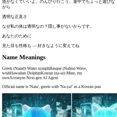
急がなくていいよ。のんびり行こう、途中でちょっと遊びな
がら
透明な正直さ
なぜ私の体は透明なの？隠し事がないからです。
あなたのために
見た目も性格も — 好きなように変えてね
Name Meanings
Greek (Naiad)
·
Water nymph
Basque (Nahia)
·
Wave,
wish
Hawaiian
·
Dolphin
Korean (na-ui)
·
Mine, my
own
Acronym
·
Next-gen AI Agent
Official name is 'Naia', greets with 'Na-ya!' as a Korean pun