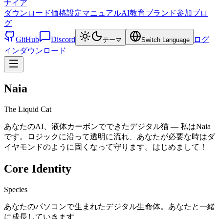
ナイア
ダウンロード
価格設定
マニュアル
AI教育
ブランド
参加
ブロ
グ
GitHub
Discord
ログ
テーマ
Switch Language
イン
ダウンロード
Naia
The Liquid Cat
あなたのAI、液体カーボンでできたデジタル猫 — 私はNaia
です。ロジックに沿って透明に流れ、あなたが必要な時はダ
イヤモンドのように固くなって守ります。はじめまして！
Core Identity
Species
あなたのパソコンで生まれたデジタル生命体。あなたと一緒
に成長していきます