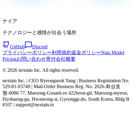
ナイア
テクノロジーと感情が出会う場所
GitHub
Discord
プライバシーポリシー
利用規約
返金ポリシー
Naia Model
Pricing
お問い合わせ
寄付
会社概要
© 2026 nextain Inc. All rights reserved.
nextain Inc. | CEO Byeongseok Yang | Business Registration No.
529-81-03749 | Mail-Order Business Reg. No. 2026-화성효
행-0086 77, Maesong-Gosaek-ro 422beon-gil, Maesong-myeon,
Hyohaeng-gu, Hwaseong-si, Gyeonggi-do, South Korea, Bldg B
#107 | support@nextain.io