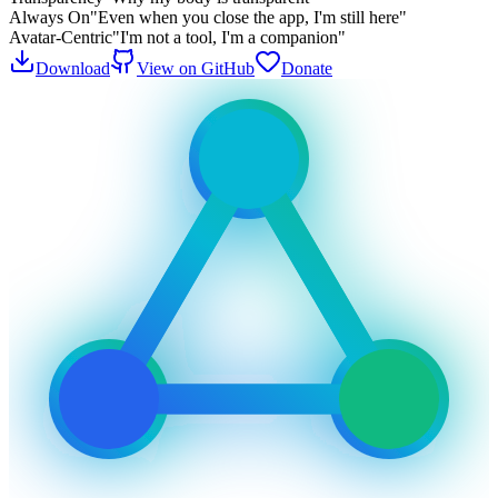
Always On
"Even when you close the app, I'm still here"
Avatar-Centric
"I'm not a tool, I'm a companion"
Download
View on GitHub
Donate