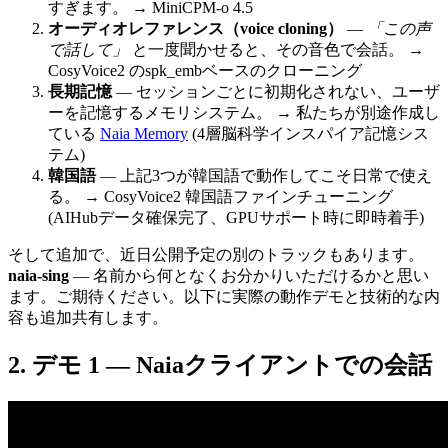
すぎます。 → MiniCPM-o 4.5
オーディオレファレンス（voice cloning）
—
「この声
で話して」
と一度聞かせると、その音色で会話。 →
CosyVoice2 のspk_embベースのクローニング
長期記憶
— セッションごとに初期化されない、ユーザ
ーを記憶するメモリシステム。 → 私たちが別途作成し
ている
Naia Memory
(4層脳科学インスパイア記憶シス
テム)
韓国語
— 上記3つが韓国語で動作してこそ日常で使え
る。 → CosyVoice2 韓国語ファインチューニング
(AIHubデータ確保完了、GPUサポート時に即時着手)
そして追加で、近日公開予定の別のトラックもあります。
naia-sing
— 名前から何となくお分かりいただけるかと思い
ます。ご期待ください。以下に実際の動作デモと技術的な内
容も追加共有します。
デモ 1 — Naiaクライアントでの会話