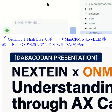
Gemini 3.1 Flash Live サポート + MiniCPM-o 4.5 vLLM 挑
戦 — Naia OSのS2Sリアルタイム音声AI開発記