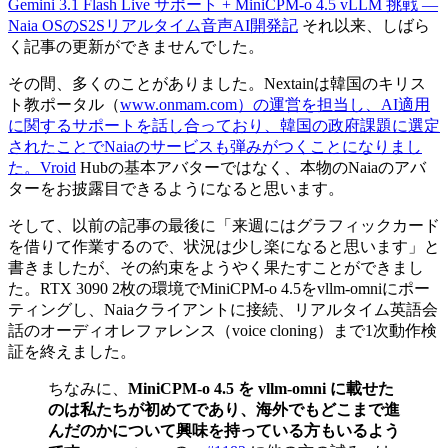
Gemini 3.1 Flash Live サポート + MiniCPM-o 4.5 vLLM 挑戦 —
Naia OSのS2Sリアルタイム音声AI開発記
それ以来、しばら
く記事の更新ができませんでした。
その間、多くのことがありました。Nextainは韓国のキリス
ト教ポータル（
www.onmam.com）の運営を担当し、AI適用
に関するサポートを話し合っており、韓国の政府課題に選定
されたことでNaiaのサービスも弾みがつくことになりまし
た。Vroid
Hubの基本アバターではなく、本物のNaiaのアバ
ターをお披露目できるようになると思います。
そして、以前の記事の最後に「来週にはグラフィックカード
を借りて作業するので、状況は少し楽になると思います」と
書きましたが、その約束をようやく果たすことができまし
た。RTX 3090 2枚の環境でMiniCPM-o 4.5をvllm-omniにポー
ティングし、Naiaクライアントに接続、リアルタイム英語会
話のオーディオレファレンス（voice cloning）まで1次動作検
証を終えました。
ちなみに、
MiniCPM-o 4.5 を vllm-omni に載せた
のは私たちが初めてであり、海外でもどこまで進
んだのかについて興味を持っている方もいるよう