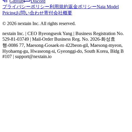
GitHub
Discord
プライバシーポリシー
利用規約
返金ポリシー
Naia Model
Pricing
お問い合わせ
寄付
会社概要
© 2026 nextain Inc. All rights reserved.
nextain Inc. | CEO Byeongseok Yang | Business Registration No.
529-81-03749 | Mail-Order Business Reg. No. 2026-화성효
행-0086 77, Maesong-Gosaek-ro 422beon-gil, Maesong-myeon,
Hyohaeng-gu, Hwaseong-si, Gyeonggi-do, South Korea, Bldg B
#107 | support@nextain.io