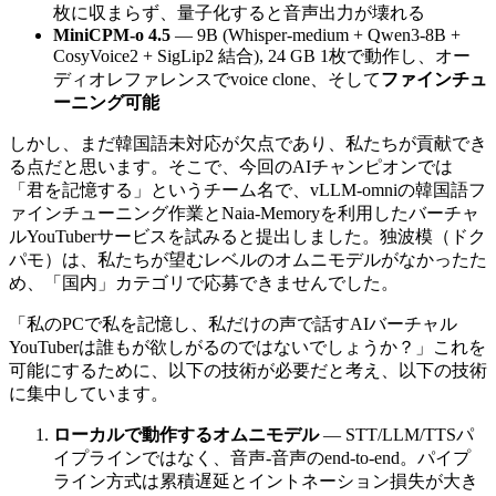
枚に収まらず、量子化すると音声出力が壊れる
MiniCPM-o 4.5
— 9B (Whisper-medium + Qwen3-8B +
CosyVoice2 + SigLip2 結合), 24 GB 1枚で動作し、オー
ディオレファレンスでvoice clone、そして
ファインチュ
ーニング可能
しかし、まだ韓国語未対応が欠点であり、私たちが貢献でき
る点だと思います。そこで、今回のAIチャンピオンでは
「君を記憶する」というチーム名で、vLLM-omniの韓国語フ
ァインチューニング作業とNaia-Memoryを利用したバーチャ
ルYouTuberサービスを試みると提出しました。独波模（ドク
パモ）は、私たちが望むレベルのオムニモデルがなかったた
め、「国内」カテゴリで応募できませんでした。
「私のPCで私を記憶し、私だけの声で話すAIバーチャル
YouTuberは誰もが欲しがるのではないでしょうか？」これを
可能にするために、以下の技術が必要だと考え、以下の技術
に集中しています。
ローカルで動作するオムニモデル
— STT/LLM/TTSパ
イプラインではなく、音声-音声のend-to-end。パイプ
ライン方式は累積遅延とイントネーション損失が大き