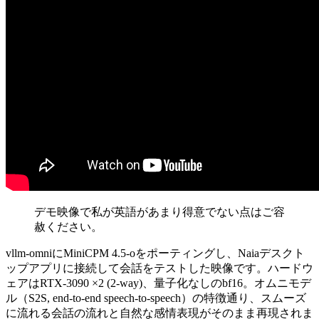
デモ映像で私が英語があまり得意でない点はご容
赦ください。
vllm-omniにMiniCPM 4.5-oをポーティングし、Naiaデスクト
ップアプリに接続して会話をテストした映像です。ハードウ
ェアはRTX-3090 ×2 (2-way)、量子化なしのbf16。オムニモデ
ル（S2S, end-to-end speech-to-speech）の特徴通り、スムーズ
に流れる会話の流れと自然な感情表現がそのまま再現されま