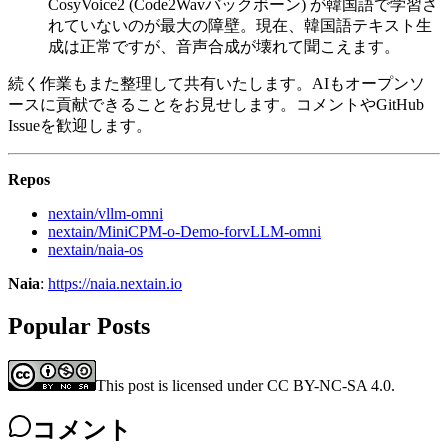
CosyVoice2 (Code2Wavバックボーン) が韓国語で学習さ
れていないのが最大の障壁。現在、韓国語テキスト生
成は正常ですが、音声合成が壊れて聞こえます。
続く作業もまた整理して共有いたします。AIもオープンソ
ースに貢献できることをお見せします。コメントやGitHub
Issueを歓迎します。
Repos
nextain/vllm-omni
nextain/MiniCPM-o-Demo-forvLLM-omni
nextain/naia-os
Naia
:
https://naia.nextain.io
Popular Posts
This post is licensed under CC BY-NC-SA 4.0.
コメント