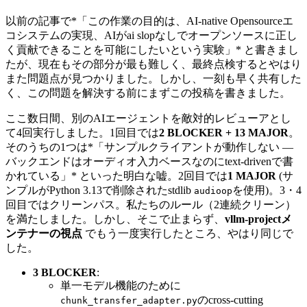
以前の記事で*「この作業の目的は、AI-native Opensourceエ
コシステムの実現、AIがai slopなしでオープンソースに正し
く貢献できることを可能にしたいという実験」* と書きまし
たが、現在もその部分が最も難しく、最終点検するとやはり
また問題点が見つかりました。しかし、一刻も早く共有した
く、この問題を解決する前にまずこの投稿を書きました。
ここ数日間、別のAIエージェントを敵対的レビューアとし
て4回実行しました。1回目では
2 BLOCKER + 13 MAJOR
。
そのうちの1つは*「サンプルクライアントが動作しない —
バックエンドはオーディオ入力ベースなのにtext-drivenで書
かれている」* といった明白な嘘。2回目では
1 MAJOR
(サ
ンプルがPython 3.13で削除されたstdlib
を使用)。3・4
audioop
回目ではクリーンパス。私たちのルール（2連続クリーン）
を満たしました。しかし、そこで止まらず、
vllm-projectメ
ンテナーの視点
でもう一度実行したところ、やはり同じで
した。
3 BLOCKER
:
単一モデル機能のために
のcross-cutting
chunk_transfer_adapter.py