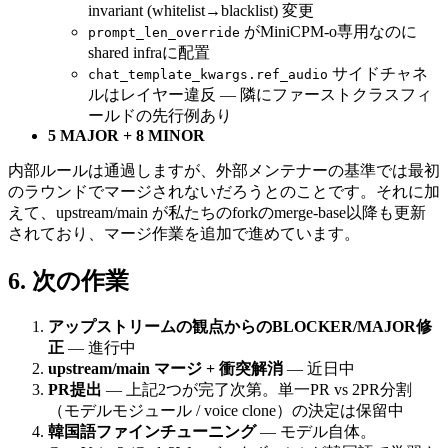
invariant (whitelist→blacklist) 変更
がMiniCPM-o専用なのに
prompt_len_override
shared infraに配置
サイドチャネ
chat_template_kwargs.ref_audio
ルはレイヤー違反 — 隣にファーストクラスフィ
ールドの先行例あり
5 MAJOR + 8 MINOR
内部ルールは通過しますが、外部メンテナーの基準では最初
のラウンドでマージされないだろうとのことです。それに加
えて、upstream/main が私たちのforkのmerge-base以降も更新
されており、マージ作業を追加で進めています。
次の作業
アップストリームの観点からのBLOCKER/MAJOR修
正
— 進行中
upstream/main マージ + 衝突解消
— 近日中
PR提出
— 上記2つが完了次第。単一PR vs 2PR分割
（モデルモジュール / voice clone）の決定は保留中
韓国語ファインチューニング
— モデル自体。