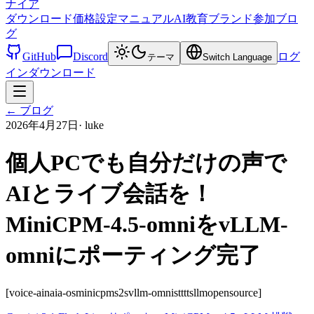
ナイア
ダウンロード
価格設定
マニュアル
AI教育
ブランド
参加
ブロ
グ
GitHub
Discord
ログ
テーマ
Switch Language
イン
ダウンロード
←
ブログ
2026年4月27日
·
luke
個人PCでも自分だけの声で
AIとライブ会話を！
MiniCPM-4.5-omniをvLLM-
omniにポーティング完了
[voice-ai
naia-os
minicpm
s2s
vllm-omni
stt
tts
llm
opensource]