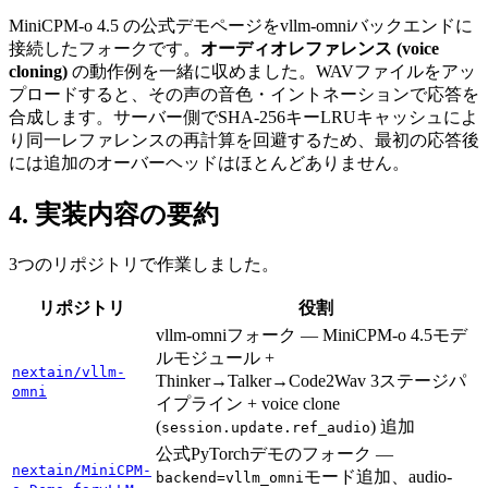
MiniCPM-o 4.5 の公式デモページをvllm-omniバックエンドに
接続したフォークです。
オーディオレファレンス (voice
cloning)
の動作例を一緒に収めました。WAVファイルをアッ
プロードすると、その声の音色・イントネーションで応答を
合成します。サーバー側でSHA-256キーLRUキャッシュによ
り同一レファレンスの再計算を回避するため、最初の応答後
には追加のオーバーヘッドはほとんどありません。
実装内容の要約
3つのリポジトリで作業しました。
リポジトリ
役割
vllm-omniフォーク — MiniCPM-o 4.5モデ
ルモジュール +
nextain/vllm-
Thinker→Talker→Code2Wav 3ステージパ
omni
イプライン + voice clone
(
) 追加
session.update.ref_audio
公式PyTorchデモのフォーク —
nextain/MiniCPM-
モード追加、audio-
backend=vllm_omni