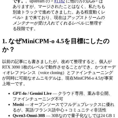
です。
。upstream の >
#1182
に他の方の試み> は
ありますが、マージされたことはなく、私たちも
別途トラックで進めてきました。ある程度動くレ
ベル> まで来ており、現在は
アップストリームの
メンテナーが受け入れてくれるレベル
に整理す
る段階です。
なぜMiniCPM-o 4.5を目標にしたの
か？
以前の記事にも書きましたが、改めて整理すると、個人が
RTX 3090 1枚のレベルで動作させることができ、かつオーデ
ィオレファレンス（voice cloning）とファインチューニング
が同時に可能なオムニモデルは、現在MiniCPM-o 4.5が事実
上唯一です。
GPT-4o / Gemini Live
— クラウド専用、重み非公開、
ファインチューニング不可
Moshi
— オープンソースでフルデュプレックスに優れ
るが、英語/フランス語中心＋コミュニティ非活性
Qwen3-Omni-30B
— 30Bなので量子化なしでは24 GB 1