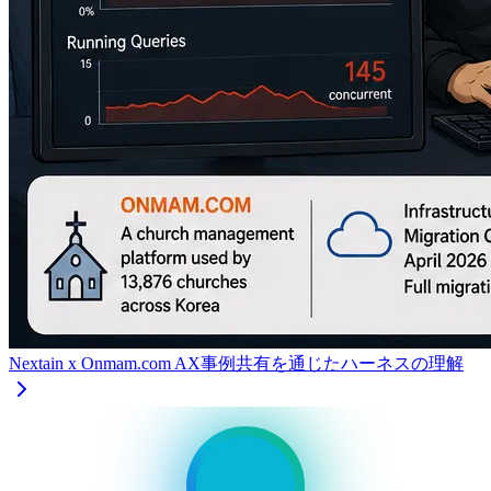
Nextain x Onmam.com AX事例共有を通じたハーネスの理解