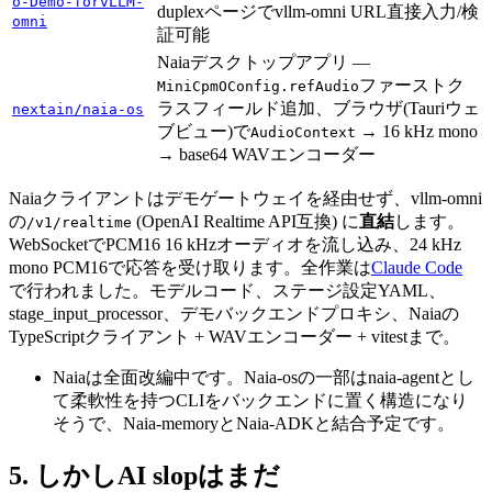
o-Demo-forvLLM-
duplexページでvllm-omni URL直接入力/検
omni
証可能
Naiaデスクトップアプリ —
ファーストク
MiniCpmOConfig.refAudio
ラスフィールド追加、ブラウザ(Tauriウェ
nextain/naia-os
ブビュー)で
→ 16 kHz mono
AudioContext
→ base64 WAVエンコーダー
Naiaクライアントはデモゲートウェイを経由せず、vllm-omni
の
(OpenAI Realtime API互換) に
直結
します。
/v1/realtime
WebSocketでPCM16 16 kHzオーディオを流し込み、24 kHz
mono PCM16で応答を受け取ります。全作業は
Claude Code
で行われました。モデルコード、ステージ設定YAML、
stage_input_processor、デモバックエンドプロキシ、Naiaの
TypeScriptクライアント + WAVエンコーダー + vitestまで。
Naiaは全面改編中です。Naia-osの一部はnaia-agentとし
て柔軟性を持つCLIをバックエンドに置く構造になり
そうで、Naia-memoryとNaia-ADKと結合予定です。
しかしAI slopはまだ