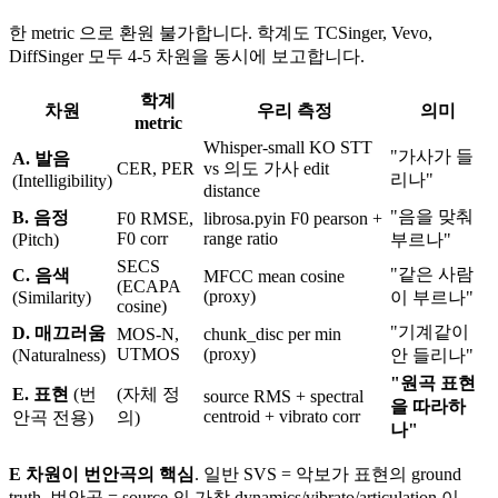
한 metric 으로 환원 불가합니다. 학계도 TCSinger, Vevo,
DiffSinger 모두 4-5 차원을 동시에 보고합니다.
학계
차원
우리 측정
의미
metric
Whisper-small KO STT
"가사가 들
A. 발음
CER, PER
vs 의도 가사 edit
리나"
(Intelligibility)
distance
"음을 맞춰
B. 음정
F0 RMSE,
librosa.pyin F0 pearson +
F0 corr
range ratio
(Pitch)
부르나"
SECS
"같은 사람
C. 음색
MFCC mean cosine
(ECAPA
(proxy)
(Similarity)
이 부르나"
cosine)
"기계같이
D. 매끄러움
MOS-N,
chunk_disc per min
UTMOS
(proxy)
(Naturalness)
안 들리나"
"원곡 표현
E. 표현
(번
(자체 정
source RMS + spectral
을 따라하
centroid + vibrato corr
안곡 전용)
의)
나"
E 차원이 번안곡의 핵심
. 일반 SVS = 악보가 표현의 ground
truth. 번안곡 = source 의 가창 dynamics/vibrato/articulation 이