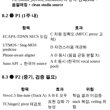
음절매칭 + clean studio source
🟡 P1 (1주 내)
항목
효과
C 차원 정확도 (MFCC proxy 교
ECAPA-TDNN SECS 도입
체)
UTMOS / Sing-MOS
D 자연스러움 객관화
predictor
Phrase-aware aligner
A·D 동시 (음절 균등 분할 X)
A·E 동시 (한국어 vocal source
Suno API → 한국어 source
pool)
🟠 P2 (중기, 검증 필요)
항목
효과
위험
Vevo1.5 fine-tune (Track A)
A·B·E 모두
학습 결과 미검증
표현 강화 가
stack 복잡, ceiling 위
TCSinger2 pivot 재검토
능성
험