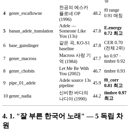
칭
천공의 에스카
f0 range
4
genre_escaflowne
48.2
플로네 OP
0.91 매칭
(1996)
Adele —
E.energy
5
banan_adele_translation
Someone Like
47.8
0.72 최고
You (13s)
CER 0.70
같은 곡, KO-S1
6
base_gunslinger
47.8
(전체 2위)
baseline
Macross 사랑 기
ko 0.97 ·
7
genre_macross
47.7
timbre 0.92
억 (1984)
Let Me Be With
8
genre_chobits
46.7
timbre 0.93
You (2002)
f0_corr
Adele source 13s
9
pipe_01_adele
45.9
pipeline
0.81 최고
신비한 바다의
timbre 0.97
10
genre_nadia
44.2
최고
나디아 (1990)
1. "잘 부른 한국어 노래" — 5 독립 차
원