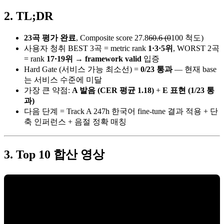
TL;DR
23곡 평가 완료
, Composite score 27.8
60.6 (0
100 척도)
사용자 청취 BEST 3곡 = metric rank
1·3·5위
, WORST 2곡
= rank
17·19위
→
framework valid
입증
Hard Gate (서비스 가능 최소선) =
0/23 통과
— 현재 base
는 서비스 수준에 미달
가장 큰 약점:
A 발음 (CER 평균 1.18)
+
E 표현 (1/23 통
과)
다음 단계 = Track A 247h 한국어 fine-tune 결과 적용 + 단
축 인퍼런스 + 음절 정확 매칭
Top 10 합산 영상