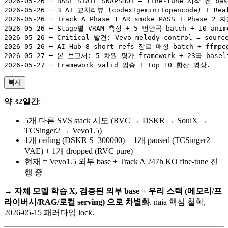
2026-05-26 ─ BASE STATE SNAPSHOT — fine-tune 시작 전 base
2026-05-26 ─ 3 AI 교차리뷰 (codex+gemini+opencode) + Real
2026-05-26 ─ Track A Phase 1 AR smoke PASS + Phase 2 자
2026-05-26 ─ Stage별 VRAM 측정 + 5 번안곡 batch + 10 anime
2026-05-26 ─ Critical 발견: Vevo melody_control = sourc
2026-05-26 ─ AI-Hub 8 short refs 장르 매칭 batch + ffmpe
2026-05-27 ─ 본 보고서: 5 차원 평가 framework + 23곡 baselin
복사
약 32일간
:
5개 다른 SVS stack 시도 (RVC → DSKR → SoulX →
TCSinger2 → Vevo1.5)
1개 ceiling (DSKR S_300000) + 1개 paused (TCSinger2
VAE) + 1개 dropped (RVC pure)
현재 = Vevo1.5 외부 base + Track A 247h KO fine-tune 진
행 중
→
자체 모델 학습 X, 검증된 외부 base + 우리 스택 (메모리/프
라이버시/RAG/로컬 serving) 으로 차별화
. naia 핵심 철학,
2026-05-15 패러다임 lock.