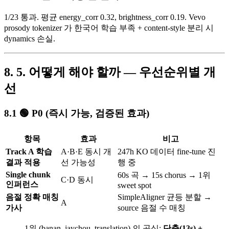
1/23 통과. 평균 energy_corr 0.32, brightness_corr 0.19. Vevo
prosody tokenizer 가 한국어 학습 부족 + content-style 분리 시
dynamics 손실.
5. 어떻게 해야 할까 — 우선순위별 개
선
🟢 P0 (즉시 가능, 검증된 효과)
항목
효과
비고
Track A 학습
A·B·E 동시 개
247h KO 데이터 fine-tune 진
결과 적용
선 가능성
행 중
Single chunk
60s 곡 → 15s chorus → 1위
C·D 동시
인퍼런스
sweet spot
음절 정확 매칭
SimpleAligner 균등 분할 →
A
가사
source 음절 수 매칭
1위 (banan_jaychou_translation) 의 공식:
단축(13s) +