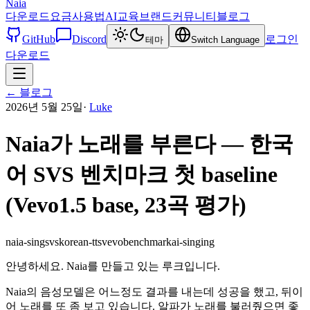
Naia
다운로드
요금
사용법
AI교육
브랜드
커뮤니티
블로그
GitHub
Discord
로그인
테마
Switch Language
다운로드
←
블로그
2026년 5월 25일
·
Luke
Naia가 노래를 부른다 — 한국
어 SVS 벤치마크 첫 baseline
(Vevo1.5 base, 23곡 평가)
naia-sing
svs
korean-tts
vevo
benchmark
ai-singing
안녕하세요. Naia를 만들고 있는 루크입니다.
Naia의 음성모델은 어느정도 결과를 내는데 성공을 했고, 뒤이
어 노래를 또 좀 보고 있습니다. 알파가 노래를 불러줬으면 좋