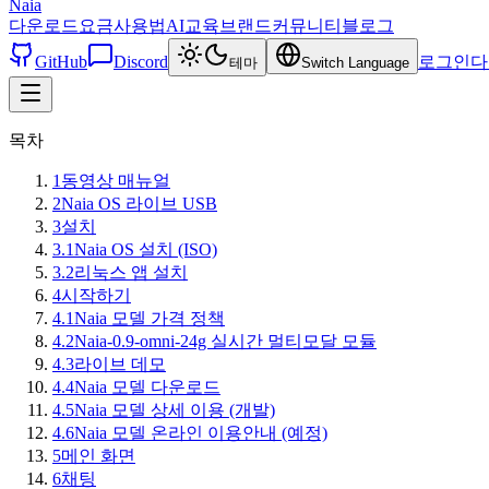
Naia
다운로드
요금
사용법
AI교육
브랜드
커뮤니티
블로그
GitHub
Discord
로그인
다
테마
Switch Language
목차
1
동영상 매뉴얼
2
Naia OS 라이브 USB
3
설치
3.1
Naia OS 설치 (ISO)
3.2
리눅스 앱 설치
4
시작하기
4.1
Naia 모델 가격 정책
4.2
Naia-0.9-omni-24g 실시간 멀티모달 모듈
4.3
라이브 데모
4.4
Naia 모델 다운로드
4.5
Naia 모델 상세 이용 (개발)
4.6
Naia 모델 온라인 이용안내 (예정)
5
메인 화면
6
채팅