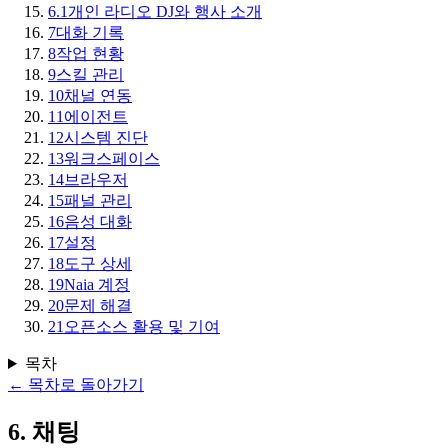
6.1
개인 라디오 DJ와 행사 소개
7
대화 기록
8
작업 현황
9
스킬 관리
10
채널 연동
11
에이전트
12
시스템 진단
13
워크스페이스
14
브라우저
15
패널 관리
16
음성 대화
17
설정
18
도구 상세
19
Naia 계정
20
문제 해결
21
오픈소스 활용 및 기여
목차
←
목차로 돌아가기
6
.
채팅