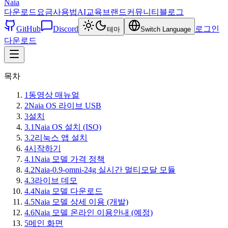
Naia
다운로드
요금
사용법
AI교육
브랜드
커뮤니티
블로그
GitHub
Discord
로그인
테마
Switch Language
다운로드
목차
1
동영상 매뉴얼
2
Naia OS 라이브 USB
3
설치
3.1
Naia OS 설치 (ISO)
3.2
리눅스 앱 설치
4
시작하기
4.1
Naia 모델 가격 정책
4.2
Naia-0.9-omni-24g 실시간 멀티모달 모듈
4.3
라이브 데모
4.4
Naia 모델 다운로드
4.5
Naia 모델 상세 이용 (개발)
4.6
Naia 모델 온라인 이용안내 (예정)
5
메인 화면