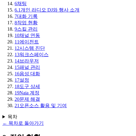
6
채팅
6.1
개인 라디오 DJ와 행사 소개
7
대화 기록
8
작업 현황
9
스킬 관리
10
채널 연동
11
에이전트
12
시스템 진단
13
워크스페이스
14
브라우저
15
패널 관리
16
음성 대화
17
설정
18
도구 상세
19
Naia 계정
20
문제 해결
21
오픈소스 활용 및 기여
목차
←
목차로 돌아가기