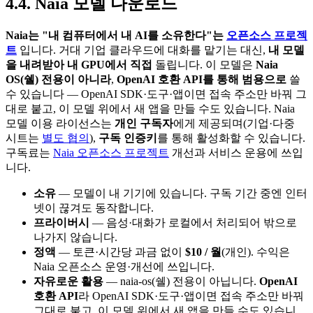
4.4
.
Naia 모델 다운로드
Naia는 "내 컴퓨터에서 내 AI를 소유한다"는
오픈소스 프로젝
트
입니다. 거대 기업 클라우드에 대화를 맡기는 대신,
내 모델
을 내려받아 내 GPU에서 직접
돌립니다. 이 모델은
Naia
OS(쉘) 전용이 아니라
,
OpenAI 호환 API를 통해 범용으로
쓸
수 있습니다 — OpenAI SDK·도구·앱이면 접속 주소만 바꿔 그
대로 붙고, 이 모델 위에서 새 앱을 만들 수도 있습니다. Naia
모델 이용 라이선스는
개인 구독자
에게 제공되며(기업·다중
시트는
별도 협의
),
구독 인증키
를 통해 활성화할 수 있습니다.
구독료는
Naia 오픈소스 프로젝트
개선과 서비스 운용에 쓰입
니다.
소유
— 모델이 내 기기에 있습니다. 구독 기간 중엔 인터
넷이 끊겨도 동작합니다.
프라이버시
— 음성·대화가 로컬에서 처리되어 밖으로
나가지 않습니다.
정액
— 토큰·시간당 과금 없이
$10 / 월
(개인). 수익은
Naia 오픈소스 운영·개선에 쓰입니다.
자유로운 활용
— naia-os(쉘) 전용이 아닙니다.
OpenAI
호환 API
라 OpenAI SDK·도구·앱이면 접속 주소만 바꿔
그대로 붙고, 이 모델 위에서 새 앱을 만들 수도 있습니