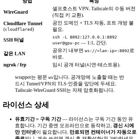
방법
특징
셀프호스트 VPN. Tailscale의 수동 버전
WireGuard
(직접 키 교환).
공인 도메인 + TLS 자동, 포트 개방 불
Cloudflare Tunnel
(
)
필요.
cloudflared
ssh -L 8892:127.0.0.1:8892
SSH 터널
— 1:1, 간단.
user@gpu-pc
공유기 내부면
로
ws://<lan-ip>:8892
같은 LAN
바로.
ngrok / frp
임시 공개 터널(시연·테스트용).
wrapper는 평문
입니다. 공개망에 노출할 때는 반
ws
드시 Tunnel/VPN의 TLS·인증을 앞단에 두세요.
Tailscale·WireGuard·SSH는 자체 암호화됩니다.
라이선스 상세
유효기간 = 구독 기간
— 라이선스는 구독 기간 동안 유
효합니다. 기간 중엔 오프라인으로 동작하고,
갱신 시에
만 인터넷
이 필요합니다.
만료되면 컨테이너가 자동으로
종료
되니, 계속 쓰려면 갱신 후 재활성화(위 2번)하세요.