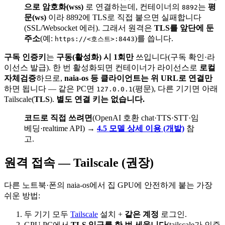
으로 암호화(wss)
로 연결하는데, 컨테이너의
는
평
8892
문(ws)
이라 8892에 TLS로 직접 붙으면 실패합니다
(SSL/Websocket 에러). 그래서 원격은
TLS를 앞단에 둔
주소
(예:
)를 씁니다.
https://<호스트>:8443
구독 인증키
는
구동(활성화) 시 1회만
쓰입니다(구독 확인·라
이선스 발급). 한 번 활성화되면 컨테이너가 라이선스로
로컬
자체검증
하므로,
naia-os 등 클라이언트는 위 URL로 연결만
하면 됩니다 — 같은 PC면
(평문), 다른 기기면 아래
127.0.0.1
Tailscale(
TLS
).
별도 연결 키는 없습니다.
코드로 직접 쓰려면
(OpenAI 호환 chat·TTS·STT·임
베딩·realtime API) →
4.5 모델 상세 이용 (개발)
참
고.
원격 접속 — Tailscale (권장)
다른 노트북·폰의 naia-os에서 집 GPU에 안전하게 붙는 가장
쉬운 방법:
두 기기 모두
Tailscale
설치 +
같은 계정
로그인.
GPU PC에서
TLS 입구를 한 번 세웁니다
(tailscale가 인증