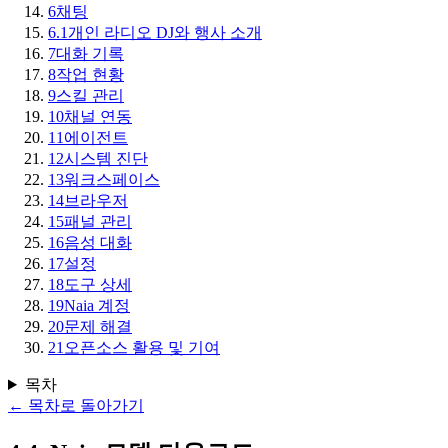
6
채팅
6.1
개인 라디오 DJ와 행사 소개
7
대화 기록
8
작업 현황
9
스킬 관리
10
채널 연동
11
에이전트
12
시스템 진단
13
워크스페이스
14
브라우저
15
패널 관리
16
음성 대화
17
설정
18
도구 상세
19
Naia 계정
20
문제 해결
21
오픈소스 활용 및 기여
목차
←
목차로 돌아가기