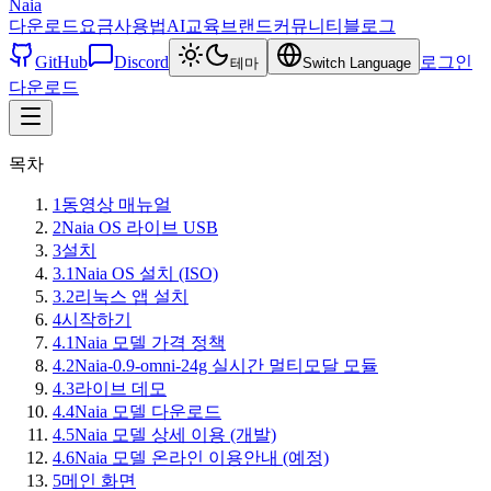
Naia
다운로드
요금
사용법
AI교육
브랜드
커뮤니티
블로그
GitHub
Discord
로그인
테마
Switch Language
다운로드
목차
1
동영상 매뉴얼
2
Naia OS 라이브 USB
3
설치
3.1
Naia OS 설치 (ISO)
3.2
리눅스 앱 설치
4
시작하기
4.1
Naia 모델 가격 정책
4.2
Naia-0.9-omni-24g 실시간 멀티모달 모듈
4.3
라이브 데모
4.4
Naia 모델 다운로드
4.5
Naia 모델 상세 이용 (개발)
4.6
Naia 모델 온라인 이용안내 (예정)
5
메인 화면