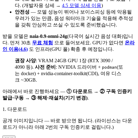
다. (개발자용 상세 →
4.5 모델 상세 이용
)
안전성
— 모델 성능이 뛰어나 보이스피싱 등에 악용될
우려가 있는 만큼, 음성 워터마크 기술을 적용해 추적성
을 갖춰 안심하고 쓰실 수 있도록 준비했습니다.
받을 모델은
naia-0.9-omni-24g
(다국어 실시간 음성 대화)입니
다. 먼저 30초
무료 체험
으로 들어보세요. GPU가 없다면
온라
인 이용(4.6)
도 인프라(GPU 풀) 확충 후 예정입니다.
권장 사양
: VRAM 24GB GPU 1장 (RTX 3090 /
4090 등).
사전 준비
: NVIDIA 드라이버 +
(또
podman
는 docker) + nvidia-container-toolkit(CDI), 여유 디스
크 ~30GB.
아래에서 바로 진행하세요 —
① 다운로드 → ② 구독 인증키
발급·구동 → ③ 해제·재설치(기기 변경)
.
1. 다운로드
공개 이미지입니다 — 바로 받으면 됩니다. (라이선스는 다운
로드가 아니라 아래 2번의 구독 인증키로 걸립니다.)