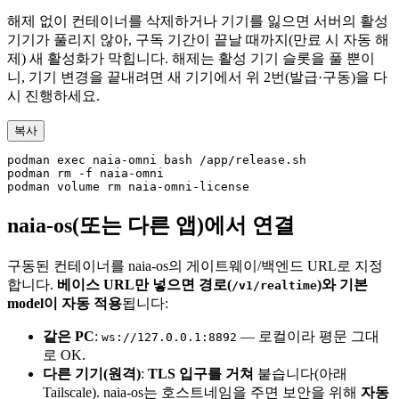
해제 없이 컨테이너를 삭제하거나 기기를 잃으면 서버의 활성
기기가 풀리지 않아, 구독 기간이 끝날 때까지(만료 시 자동 해
제) 새 활성화가 막힙니다. 해제는 활성 기기 슬롯을 풀 뿐이
니, 기기 변경을 끝내려면 새 기기에서 위 2번(발급·구동)을 다
시 진행하세요.
복사
podman exec naia-omni bash /app/release.sh

podman rm -f naia-omni

podman volume rm naia-omni-license
naia-os(또는 다른 앱)에서 연결
구동된 컨테이너를 naia-os의 게이트웨이/백엔드 URL로 지정
합니다.
베이스 URL만 넣으면 경로(
)와 기본
/v1/realtime
model이 자동 적용
됩니다:
같은 PC
:
— 로컬이라 평문 그대
ws://127.0.0.1:8892
로 OK.
다른 기기(원격)
:
TLS 입구를 거쳐
붙습니다(아래
Tailscale). naia-os는 호스트네임을 주면 보안을 위해
자동