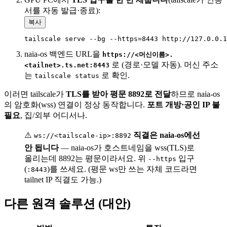
서를 자동 발급·종료):
복사
naia-os 백엔드 URL을
https://<머신이름>.
로 (경로·모델 자동). 머신 주소
<tailnet>.ts.net:8443
는
로 확인.
tailscale status
이러면 tailscale가
TLS를 받아 평문 8892로 전달
하므로 naia-os
의 암호화(wss) 연결이 정상 동작합니다.
포트 개방·공인 IP 불
필요
, 집/외부 어디서나.
⚠️
직결은 naia-os에선
ws://<tailscale-ip>:8892
안 됩니다
— naia-os가 호스트네임을 wss(TLS)로
올리는데 8892는 평문이라서요. 위
입구
--https
(
)를 쓰세요. (평문 ws만 쓰는 자체 코드라면
:8443
tailnet IP 직결도 가능.)
다른 원격 솔루션 (대안)