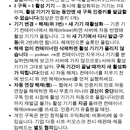
1 구독 = 1 활성 기기
— 동시에 활성화되는 기기는 1대
이며,
활성 기기가 있는 동안엔 새 구독 인증키를 발급할
수 없습니다
(정상은 인증키 1개).
기기 변경 = 해제(위 3번) + 새 기기 재활성화
— 기존 기
기 컨테이너에서 해제(release)하면 서버에 자동 반영돼
활성 기기가 풀립니다. 그 뒤
새 기기에서 다시 발급·구
동
(위 2번)하면 됩니다. 해제만으론 슬롯만 풀립니다.
해제 없이 컨테이너만 삭제하면 활성 기기가 풀리지 않
습니다
—
로 컨테이너만 지우거나 기기를 분
podman rm
실하면(해제 보고가 서버에 가지 않으므로) 서버의 활성
기기가 그대로 남아,
구독 기간이 끝날 때까지 새 활성화
가 막힙니다
(만료 시 자동 해제). 컨테이너를 지우기 전
에 반드시 위 3번 해제(release)를 먼저 실행하세요.
자동 연장 해제(웹)
— 웹에서 구독 인증키의 만료 자동
연장을 해제하면 즉시 무효가 아니라
갱신이 중단
되어,
구독 만료 시점에 활성 기기가 자동으로 풀립니다(만료
까지 재발급 불가). 활성 기기를
지금
풀려면 컨테이너
해제(release)를 쓰세요. 인증키가 유출됐을 때만.
개인 구독은 본인 창작물의 수익화(예: 버튜버)에 쓸 수
있습니다. 기업·다중 시트·키오스크·전시·재판매·제품
임베드는
별도 협의
입니다.