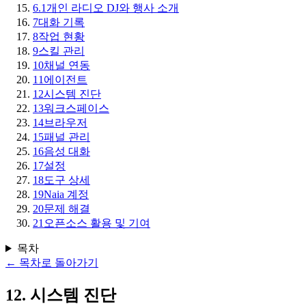
6.1
개인 라디오 DJ와 행사 소개
7
대화 기록
8
작업 현황
9
스킬 관리
10
채널 연동
11
에이전트
12
시스템 진단
13
워크스페이스
14
브라우저
15
패널 관리
16
음성 대화
17
설정
18
도구 상세
19
Naia 계정
20
문제 해결
21
오픈소스 활용 및 기여
목차
←
목차로 돌아가기
12
.
시스템 진단