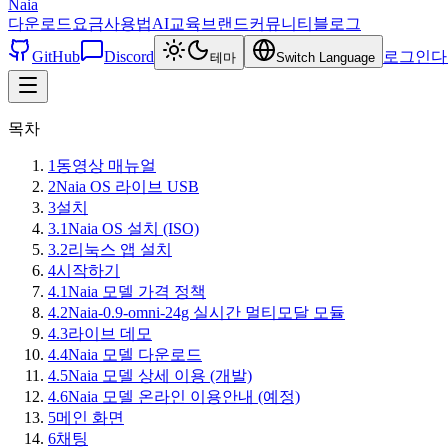
Naia
다운로드
요금
사용법
AI교육
브랜드
커뮤니티
블로그
GitHub
Discord
로그인
다
테마
Switch Language
목차
1
동영상 매뉴얼
2
Naia OS 라이브 USB
3
설치
3.1
Naia OS 설치 (ISO)
3.2
리눅스 앱 설치
4
시작하기
4.1
Naia 모델 가격 정책
4.2
Naia-0.9-omni-24g 실시간 멀티모달 모듈
4.3
라이브 데모
4.4
Naia 모델 다운로드
4.5
Naia 모델 상세 이용 (개발)
4.6
Naia 모델 온라인 이용안내 (예정)
5
메인 화면
6
채팅