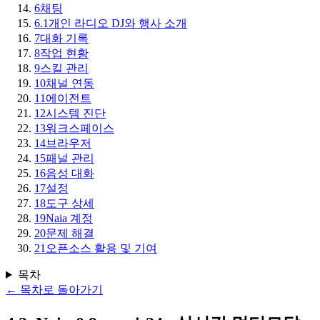
6
채팅
6.1
개인 라디오 DJ와 행사 소개
7
대화 기록
8
작업 현황
9
스킬 관리
10
채널 연동
11
에이전트
12
시스템 진단
13
워크스페이스
14
브라우저
15
패널 관리
16
음성 대화
17
설정
18
도구 상세
19
Naia 계정
20
문제 해결
21
오픈소스 활용 및 기여
목차
←
목차로 돌아가기