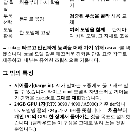
달 확
처음부터 다시 학습
기
장
부품
검증된 부품을 골라
사용·교
통째로 묶임
선택
체
모델
여러 모델을 함께
— 단계마
한 모델에 고정
활용
다 최적 모델, 그 자체로 조율
→ naia는
빠르고 안전하게 능력을 더해 가기 위해
cascade를 택
했습니다. omni 모델 같은 매끄러운 경험은 단일 표준 창구로
제공하고, 내부는 유연한 조립식으로 키웁니다.
그 밖의 특징
끼어들기(barge-in)
: AI가 말하는 도중에도 끊고 새로 말
할 수 있습니다. 라이브 omni 모델의 자연스러운 끼어들
기 경험을 cascade로
그대로 재현
했습니다.
24GB GPU 1장
(RTX 3090 / 4090 / A5000) 기준 tier입니
다. 모델명 끝의
가 이 tier를 뜻합니다 —
처음부터
-24g
개인 PC의 GPU 한 장에서 돌아가는 것
을 목표로 설계했
습니다. (클라우드는 이 구성을 그대로 빌려 쓰는 것일
뿐입니다.)