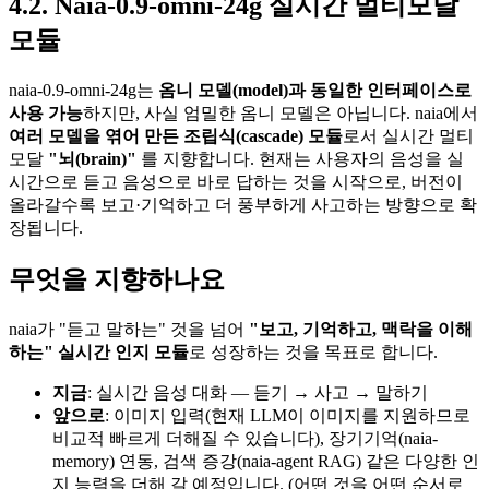
4.2
.
Naia-0.9-omni-24g 실시간 멀티모달
모듈
naia-0.9-omni-24g는
옴니 모델(model)과 동일한 인터페이스로
사용 가능
하지만, 사실 엄밀한 옴니 모델은 아닙니다. naia에서
여러 모델을 엮어 만든 조립식(cascade) 모듈
로서 실시간 멀티
모달
"뇌(brain)"
를 지향합니다. 현재는 사용자의 음성을 실
시간으로 듣고 음성으로 바로 답하는 것을 시작으로, 버전이
올라갈수록 보고·기억하고 더 풍부하게 사고하는 방향으로 확
장됩니다.
무엇을 지향하나요
naia가 "듣고 말하는" 것을 넘어
"보고, 기억하고, 맥락을 이해
하는" 실시간 인지 모듈
로 성장하는 것을 목표로 합니다.
지금
: 실시간 음성 대화 — 듣기 → 사고 → 말하기
앞으로
: 이미지 입력(현재 LLM이 이미지를 지원하므로
비교적 빠르게 더해질 수 있습니다), 장기기억(naia-
memory) 연동, 검색 증강(naia-agent RAG) 같은 다양한 인
지 능력을 더해 갈 예정입니다. (어떤 것을 어떤 순서로