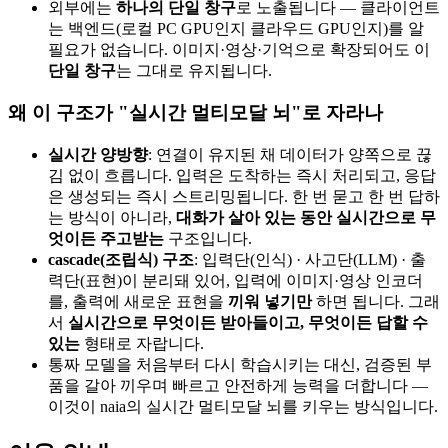
외부에는
하나의 단일 창구
로 노출됩니다 — 클라이언트
는 백엔드(로컬 PC GPU인지 클라우드 GPU인지)를 알
필요가 없습니다. 이미지·영상·기억으로 확장되어도 이
단일 창구
는 그대로 유지됩니다.
왜 이 구조가 "실시간 멀티모달 뇌"로 자라나
실시간 양방향
: 연결이 유지된 채 데이터가 양쪽으로 끊
김 없이 흐릅니다. 입력은 도착하는 즉시 처리되고, 응답
은 생성되는 즉시 스트리밍됩니다. 한 번 묻고 한 번 답하
는 방식이 아니라,
대화가 살아 있는 동안 실시간으로 무
엇이든 주고받는
구조입니다.
cascade(조립식) 구조
: 입력단(인식) · 사고단(LLM) · 출
력단(표현)이 분리돼 있어, 입력에 이미지·영상 인코더
를, 출력에 새로운 표현을
끼워 넣기만
하면 됩니다. 그래
서
실시간으로 무엇이든 받아들이고, 무엇이든 답할 수
있는
형태로 자랍니다.
통짜 모델을 처음부터 다시 학습시키는 대신, 검증된 부
품을 갈아 끼우며 빠르고 안전하게 능력을 더합니다 —
이것이 naia의 실시간 멀티모달 뇌를 키우는 방식입니다.