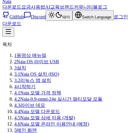
Naia
다운로드
요금
사용법
AI교육
브랜드
커뮤니티
블로그
GitHub
Discord
로그인
테마
Switch Language
다운로드
목차
1
동영상 매뉴얼
2
Naia OS 라이브 USB
3
설치
3.1
Naia OS 설치 (ISO)
3.2
리눅스 앱 설치
4
시작하기
4.1
Naia 모델 가격 정책
4.2
Naia-0.9-omni-24g 실시간 멀티모달 모듈
4.3
라이브 데모
4.4
Naia 모델 다운로드
4.5
Naia 모델 상세 이용 (개발)
4.6
Naia 모델 온라인 이용안내 (예정)
5
메인 화면