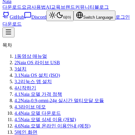
Naia
다운로드
요금
사용법
AI교육
브랜드
커뮤니티
블로그
GitHub
Discord
로그인
테마
Switch Language
다운로드
목차
1
동영상 매뉴얼
2
Naia OS 라이브 USB
3
설치
3.1
Naia OS 설치 (ISO)
3.2
리눅스 앱 설치
4
시작하기
4.1
Naia 모델 가격 정책
4.2
Naia-0.9-omni-24g 실시간 멀티모달 모듈
4.3
라이브 데모
4.4
Naia 모델 다운로드
4.5
Naia 모델 상세 이용 (개발)
4.6
Naia 모델 온라인 이용안내 (예정)
5
메인 화면