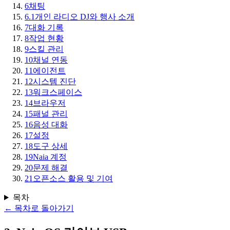
6
채팅
6.1
개인 라디오 DJ와 행사 소개
7
대화 기록
8
작업 현황
9
스킬 관리
10
채널 연동
11
에이전트
12
시스템 진단
13
워크스페이스
14
브라우저
15
패널 관리
16
음성 대화
17
설정
18
도구 상세
19
Naia 계정
20
문제 해결
21
오픈소스 활용 및 기여
목차
←
목차로 돌아가기