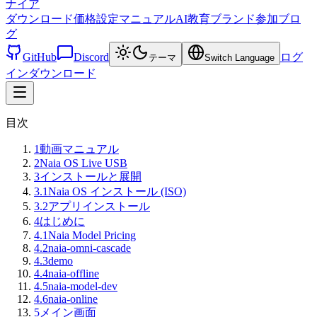
ナイア
ダウンロード
価格設定
マニュアル
AI教育
ブランド
参加
ブロ
グ
GitHub
Discord
ログ
テーマ
Switch Language
イン
ダウンロード
目次
1
動画マニュアル
2
Naia OS Live USB
3
インストールと展開
3.1
Naia OS インストール (ISO)
3.2
アプリインストール
4
はじめに
4.1
Naia Model Pricing
4.2
naia-omni-cascade
4.3
demo
4.4
naia-offline
4.5
naia-model-dev
4.6
naia-online
5
メイン画面