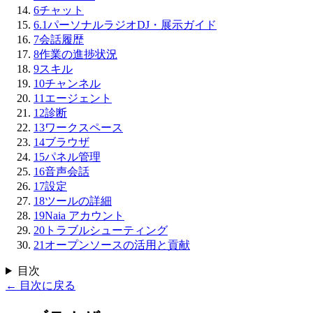
6
チャット
6.1
パーソナルラジオDJ・展示ガイド
7
会話履歴
8
作業の進捗状況
9
スキル
10
チャンネル
11
エージェント
12
診断
13
ワークスペース
14
ブラウザ
15
パネル管理
16
音声会話
17
設定
18
ツールの詳細
19
Naia アカウント
20
トラブルシューティング
21
オープンソースの活用と貢献
目次
←
目次に戻る