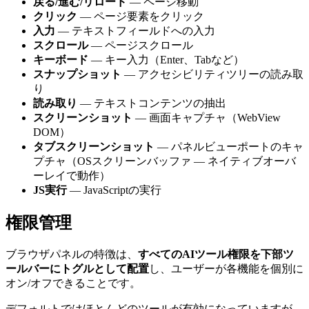
戻る/進む/リロード
— ページ移動
クリック
— ページ要素をクリック
入力
— テキストフィールドへの入力
スクロール
— ページスクロール
キーボード
— キー入力（Enter、Tabなど）
スナップショット
— アクセシビリティツリーの読み取
り
読み取り
— テキストコンテンツの抽出
スクリーンショット
— 画面キャプチャ（WebView
DOM）
タブスクリーンショット
— パネルビューポートのキャ
プチャ（OSスクリーンバッファ — ネイティブオーバ
ーレイで動作）
JS実行
— JavaScriptの実行
権限管理
ブラウザパネルの特徴は、
すべてのAIツール権限を下部ツ
ールバーにトグルとして配置
し、ユーザーが各機能を個別に
オン/オフできることです。
デフォルトではほとんどのツールが有効になっていますが、