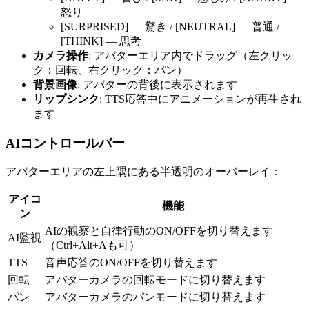
怒り
[SURPRISED] — 驚き / [NEUTRAL] — 普通 /
[THINK] — 思考
カメラ操作
: アバターエリア内でドラッグ（左クリッ
ク：回転、右クリック：パン）
背景画像
: アバターの背後に表示されます
リップシンク
: TTS応答中にアニメーションが再生され
ます
AIコントロールバー
アバターエリアの左上隅にある半透明のオーバーレイ：
アイコ
機能
ン
AIの観察と自律行動のON/OFFを切り替えます
AI監視
（Ctrl+Alt+Aも可）
TTS
音声応答のON/OFFを切り替えます
回転
アバターカメラの回転モードに切り替えます
パン
アバターカメラのパンモードに切り替えます