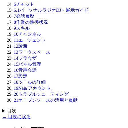
6
チャット
6.1
パーソナルラジオDJ・展示ガイド
7
会話履歴
8
作業の進捗状況
9
スキル
10
チャンネル
11
エージェント
12
診断
13
ワークスペース
14
ブラウザ
15
パネル管理
16
音声会話
17
設定
18
ツールの詳細
19
Naia アカウント
20
トラブルシューティング
21
オープンソースの活用と貢献
目次
←
目次に戻る