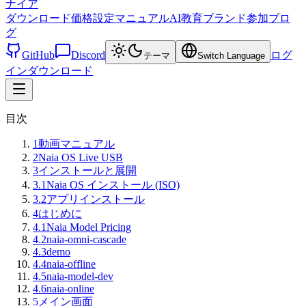
ナイア
ダウンロード
価格設定
マニュアル
AI教育
ブランド
参加
ブロ
グ
GitHub
Discord
ログ
テーマ
Switch Language
イン
ダウンロード
目次
1
動画マニュアル
2
Naia OS Live USB
3
インストールと展開
3.1
Naia OS インストール (ISO)
3.2
アプリインストール
4
はじめに
4.1
Naia Model Pricing
4.2
naia-omni-cascade
4.3
demo
4.4
naia-offline
4.5
naia-model-dev
4.6
naia-online
5
メイン画面