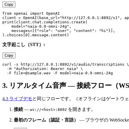
Copy
from openai import OpenAI

client = OpenAI(base_url="http://127.0.0.1:8892/v1", ap
print(client.chat.completions.create(

    model="naia-0.9-omni-24g",

    messages=[{"role": "user", "content": "hi"}],

文字起こし（STT）:
Copy
curl -s http://127.0.0.1:8892/v1/audio/transcriptions \

  -H "Authorization: Bearer naia" \

3. リアルタイム音声 — 接続フロー（W
4.3 ライブデモ
と同じフローです。（オフラインはゲートウェイ
接続
—
を開きます。
ws://<host>:8892
最初のフレーム（認証・言語）
— ブラウザの WebS