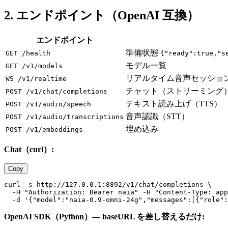
2. エンドポイント（OpenAI 互換）
エンドポイント
準備状態
GET /health
{"ready":true,"s
モデル一覧
GET /v1/models
リアルタイム音声セッショ
WS /v1/realtime
チャット（ストリーミング
POST /v1/chat/completions
テキスト読み上げ（TTS）
POST /v1/audio/speech
音声認識（STT）
POST /v1/audio/transcriptions
埋め込み
POST /v1/embeddings
Chat（curl）:
Copy
curl -s http://127.0.0.1:8892/v1/chat/completions \

  -H "Authorization: Bearer naia" -H "Content-Type: app
OpenAI SDK（Python）— baseURL を差し替えるだけ: