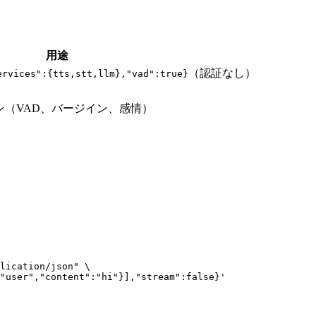
用途
（認証なし）
ervices":{tts,stt,llm},"vad":true}
ン（VAD、バージイン、感情）
）
lication/json" \
