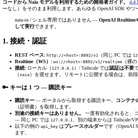
コードから Naia モデルを利用するための開発者ガイド。
4.
ーなし）をそのまま利用します。あらゆる OpenAI SDK や
naia-os / シェル専用ではありません —
OpenAI Realti
して実行
できます。
1. 接続・認証
REST ベース
:
（同じ PC では
http://<host>:8892/v1
12
Realtime（WS）
:
（裸
ws://<host>:8892/v1/realtime
接続
: ローカル（
）/ Tailscale では
認証は不要
127.0.0.1
（
）を渡せます。リモートに公開する場合は、前段に §4.4
naia
🔑 キーは 1 つ — 購読キー
購読キー
— ポータルから取得する購読キー。
コンテナ
（証明書）を取得します。
別途の接続キーはありません。
一度有効化されると、
— 同じ PC では
、別の端末からは Tailsca
127.0.0.1
以下の例の
は
プレースホルダー
です（Open
api_key
ます。