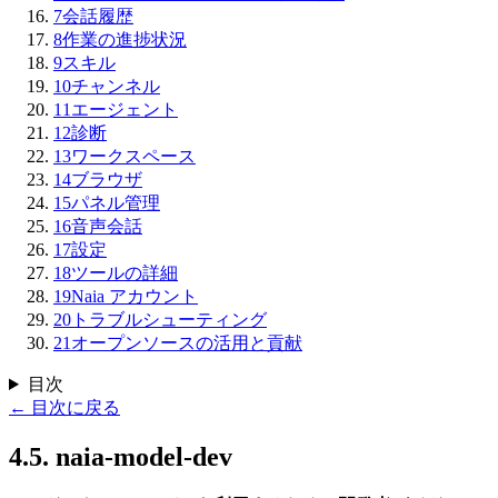
7
会話履歴
8
作業の進捗状況
9
スキル
10
チャンネル
11
エージェント
12
診断
13
ワークスペース
14
ブラウザ
15
パネル管理
16
音声会話
17
設定
18
ツールの詳細
19
Naia アカウント
20
トラブルシューティング
21
オープンソースの活用と貢献
目次
←
目次に戻る
4.5
.
naia-model-dev