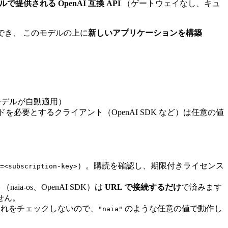
で提供される OpenAI 互換 API
（ゲートウェイなし、キュ
でき、 このモデルの上に
新しいアプリケーションを構築
モデルが自動適用）
必要とするクライアント（OpenAI SDK など）は任意の値
）。購読を確認し、期限付きライセンス
=<subscription-key>
ia-os、OpenAI SDK）は
URL で接続するだけ
で済みます
ません。
はこれをチェックしないので、
のような任意の値で動作し
"naia"