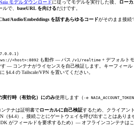
4 Naia モデルダウンロード
に従ってモデルを実行した後、
ローカル
ツールで、
baseURL を向ける
だけです。
me/Chat/Audio/Embeddings を話すあらゆるコード
がそのまま接続
）
7.0.0.1
の
も動作 — パス
+ デフォルト
ws://<host>:8892
/v1/realtime
です — コンテナがライセンスを自己検証します。キーフィールドを
 の Tailscale/VPN を置いてください。
の実行時（有効化）にのみ
使用します（
-e NAIA_ACCOUNT_TOKEN
コンテナは証明書で
ローカルに自己検証
するため、クライアント（na
le/VPN（§4.4）。接続ごとにゲートウェイを呼び出すことはあり
AI SDK がフィールドを要求するため）— オフラインコンテナ