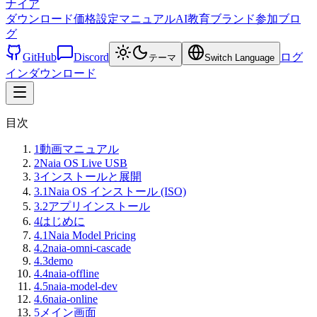
ナイア
ダウンロード
価格設定
マニュアル
AI教育
ブランド
参加
ブロ
グ
GitHub
Discord
ログ
テーマ
Switch Language
イン
ダウンロード
目次
1
動画マニュアル
2
Naia OS Live USB
3
インストールと展開
3.1
Naia OS インストール (ISO)
3.2
アプリインストール
4
はじめに
4.1
Naia Model Pricing
4.2
naia-omni-cascade
4.3
demo
4.4
naia-offline
4.5
naia-model-dev
4.6
naia-online
5
メイン画面