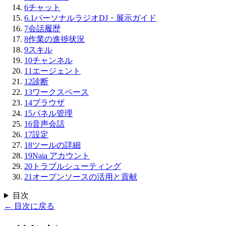
6
チャット
6.1
パーソナルラジオDJ・展示ガイド
7
会話履歴
8
作業の進捗状況
9
スキル
10
チャンネル
11
エージェント
12
診断
13
ワークスペース
14
ブラウザ
15
パネル管理
16
音声会話
17
設定
18
ツールの詳細
19
Naia アカウント
20
トラブルシューティング
21
オープンソースの活用と貢献
目次
←
目次に戻る