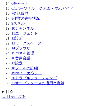
6
チャット
6.1
パーソナルラジオDJ・展示ガイド
7
会話履歴
8
作業の進捗状況
9
スキル
10
チャンネル
11
エージェント
12
診断
13
ワークスペース
14
ブラウザ
15
パネル管理
16
音声会話
17
設定
18
ツールの詳細
19
Naia アカウント
20
トラブルシューティング
21
オープンソースの活用と貢献
目次
←
目次に戻る