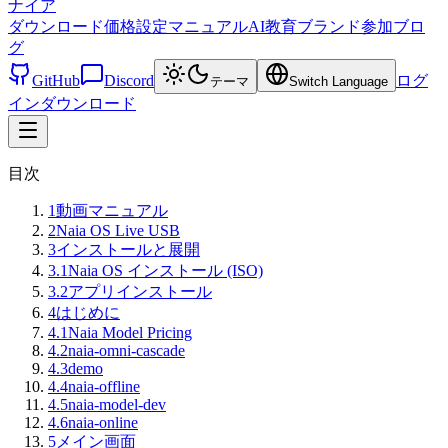
ナイア
ダウンロード
価格設定
マニュアル
AI教育
ブランド
参加
ブロ
グ
GitHub
Discord
ログ
テーマ
Switch Language
イン
ダウンロード
目次
1
動画マニュアル
2
Naia OS Live USB
3
インストールと展開
3.1
Naia OS インストール (ISO)
3.2
アプリインストール
4
はじめに
4.1
Naia Model Pricing
4.2
naia-omni-cascade
4.3
demo
4.4
naia-offline
4.5
naia-model-dev
4.6
naia-online
5
メイン画面