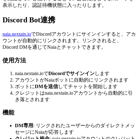
表示したり、認証待機状態に入ったりします。
Discord Bot連携
naia.nextain.io
でDiscordアカウントにサインインすると、アカ
ウントが自動的にリンクされます。リンクされると、
Discord DMを通じてNaiaとチャットできます。
使用方法
naia.nextain.ioで
Discordでサインイン
します
アカウントがNaiaボットに自動的にリンクされます
ボットに
DMを送信
してチャットを開始します
クレジットはnaia.nextain.ioアカウントから自動的に引
き落とされます
機能
DM専用
: リンクされたユーザーからのダイレクトメッ
セージにNaiaが応答します
クレジット統合
: naia.nextain.ioアカウントのクレジット