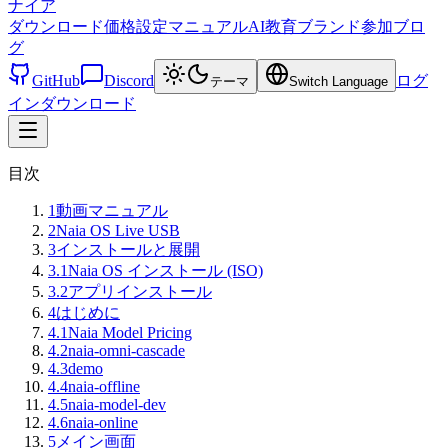
ナイア
ダウンロード
価格設定
マニュアル
AI教育
ブランド
参加
ブロ
グ
GitHub
Discord
ログ
テーマ
Switch Language
イン
ダウンロード
目次
1
動画マニュアル
2
Naia OS Live USB
3
インストールと展開
3.1
Naia OS インストール (ISO)
3.2
アプリインストール
4
はじめに
4.1
Naia Model Pricing
4.2
naia-omni-cascade
4.3
demo
4.4
naia-offline
4.5
naia-model-dev
4.6
naia-online
5
メイン画面