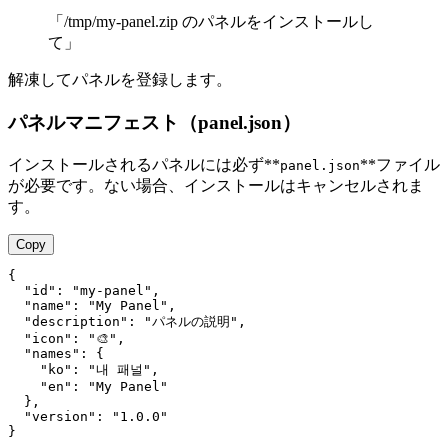
「/tmp/my-panel.zip のパネルをインストールし
て」
解凍してパネルを登録します。
パネルマニフェスト（panel.json）
インストールされるパネルには必ず**
**ファイル
panel.json
が必要です。ない場合、インストールはキャンセルされま
す。
Copy
{

  "id": "my-panel",

  "name": "My Panel",

  "description": "パネルの説明",

  "icon": "🎨",

  "names": {

    "ko": "내 패널",

    "en": "My Panel"

  },

  "version": "1.0.0"
