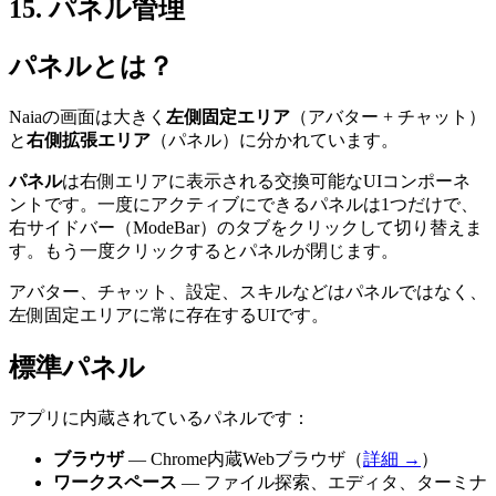
15
.
パネル管理
パネルとは？
Naiaの画面は大きく
左側固定エリア
（アバター + チャット）
と
右側拡張エリア
（パネル）に分かれています。
パネル
は右側エリアに表示される交換可能なUIコンポーネ
ントです。一度にアクティブにできるパネルは1つだけで、
右サイドバー（ModeBar）のタブをクリックして切り替えま
す。もう一度クリックするとパネルが閉じます。
アバター、チャット、設定、スキルなどはパネルではなく、
左側固定エリアに常に存在するUIです。
標準パネル
アプリに内蔵されているパネルです：
ブラウザ
— Chrome内蔵Webブラウザ（
詳細 →
）
ワークスペース
— ファイル探索、エディタ、ターミナ