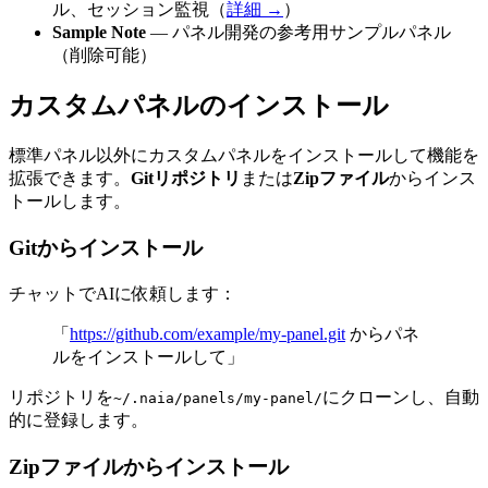
ル、セッション監視（
詳細 →
）
Sample Note
— パネル開発の参考用サンプルパネル
（削除可能）
カスタムパネルのインストール
標準パネル以外にカスタムパネルをインストールして機能を
拡張できます。
Gitリポジトリ
または
Zipファイル
からインス
トールします。
Gitからインストール
チャットでAIに依頼します：
「
https://github.com/example/my-panel.git
からパネ
ルをインストールして」
リポジトリを
にクローンし、自動
~/.naia/panels/my-panel/
的に登録します。
Zipファイルからインストール