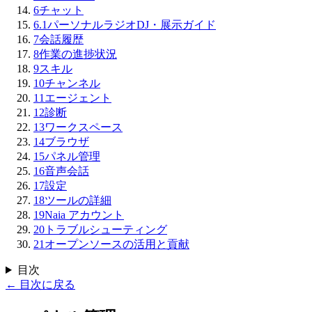
6
チャット
6.1
パーソナルラジオDJ・展示ガイド
7
会話履歴
8
作業の進捗状況
9
スキル
10
チャンネル
11
エージェント
12
診断
13
ワークスペース
14
ブラウザ
15
パネル管理
16
音声会話
17
設定
18
ツールの詳細
19
Naia アカウント
20
トラブルシューティング
21
オープンソースの活用と貢献
目次
←
目次に戻る