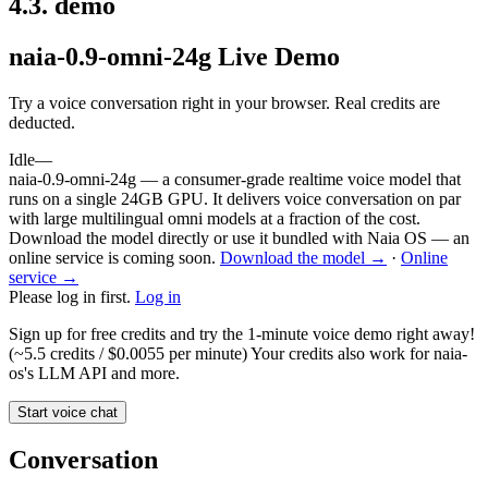
4.3
.
demo
naia-0.9-omni-24g Live Demo
Try a voice conversation right in your browser. Real credits are
deducted.
Idle
—
naia-0.9-omni-24g — a consumer-grade realtime voice model that
runs on a single 24GB GPU. It delivers voice conversation on par
with large multilingual omni models at a fraction of the cost.
Download the model directly or use it bundled with Naia OS — an
online service is coming soon.
Download the model →
·
Online
service →
Please log in first.
Log in
Sign up for free credits and try the 1-minute voice demo right away!
(~5.5 credits / $0.0055 per minute) Your credits also work for naia-
os's LLM API and more.
Start voice chat
Conversation