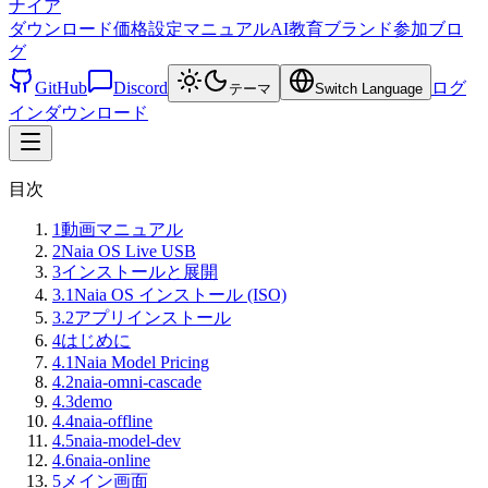
ナイア
ダウンロード
価格設定
マニュアル
AI教育
ブランド
参加
ブロ
グ
GitHub
Discord
ログ
テーマ
Switch Language
イン
ダウンロード
目次
1
動画マニュアル
2
Naia OS Live USB
3
インストールと展開
3.1
Naia OS インストール (ISO)
3.2
アプリインストール
4
はじめに
4.1
Naia Model Pricing
4.2
naia-omni-cascade
4.3
demo
4.4
naia-offline
4.5
naia-model-dev
4.6
naia-online
5
メイン画面