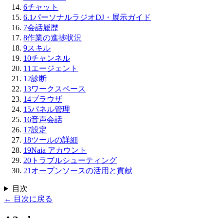
6
チャット
6.1
パーソナルラジオDJ・展示ガイド
7
会話履歴
8
作業の進捗状況
9
スキル
10
チャンネル
11
エージェント
12
診断
13
ワークスペース
14
ブラウザ
15
パネル管理
16
音声会話
17
設定
18
ツールの詳細
19
Naia アカウント
20
トラブルシューティング
21
オープンソースの活用と貢献
目次
←
目次に戻る