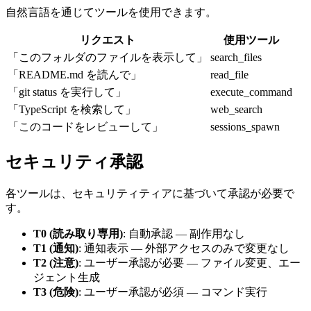
自然言語を通じてツールを使用できます。
リクエスト
使用ツール
「このフォルダのファイルを表示して」
search_files
「README.md を読んで」
read_file
「git status を実行して」
execute_command
「TypeScript を検索して」
web_search
「このコードをレビューして」
sessions_spawn
セキュリティ承認
各ツールは、セキュリティティアに基づいて承認が必要で
す。
T0 (読み取り専用)
: 自動承認 — 副作用なし
T1 (通知)
: 通知表示 — 外部アクセスのみで変更なし
T2 (注意)
: ユーザー承認が必要 — ファイル変更、エー
ジェント生成
T3 (危険)
: ユーザー承認が必須 — コマンド実行