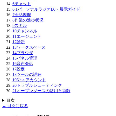
6
チャット
6.1
パーソナルラジオDJ・展示ガイド
7
会話履歴
8
作業の進捗状況
9
スキル
10
チャンネル
11
エージェント
12
診断
13
ワークスペース
14
ブラウザ
15
パネル管理
16
音声会話
17
設定
18
ツールの詳細
19
Naia アカウント
20
トラブルシューティング
21
オープンソースの活用と貢献
目次
←
目次に戻る