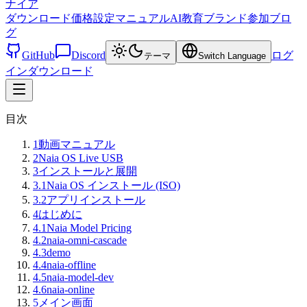
ナイア
ダウンロード
価格設定
マニュアル
AI教育
ブランド
参加
ブロ
グ
GitHub
Discord
ログ
テーマ
Switch Language
イン
ダウンロード
目次
1
動画マニュアル
2
Naia OS Live USB
3
インストールと展開
3.1
Naia OS インストール (ISO)
3.2
アプリインストール
4
はじめに
4.1
Naia Model Pricing
4.2
naia-omni-cascade
4.3
demo
4.4
naia-offline
4.5
naia-model-dev
4.6
naia-online
5
メイン画面