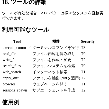
18
.
ツールの詳細
ツールが有効な場合、AIアバターは様々なタスクを直接実
行できます。
利用可能なツール
Tool
機能
Security
execute_command
ターミナルコマンドを実行
T3
read_file
ファイル内容を読み取り
T0
write_file
ファイルを作成・変更
T2
search_files
ファイルシステムを検索
T0
web_search
インターネット検索
T1
apply_diff
ファイルを編集 (diffを適用)
T2
browser
ウェブページを開く
T1
sessions_spawn
サブエージェントを作成
T2
使用例