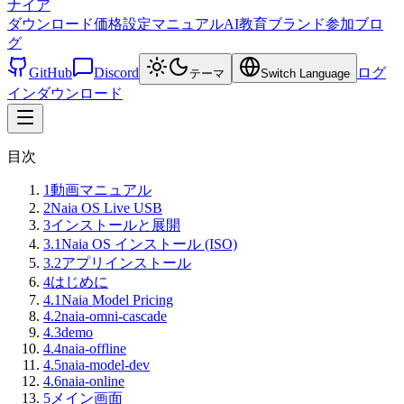
ナイア
ダウンロード
価格設定
マニュアル
AI教育
ブランド
参加
ブロ
グ
GitHub
Discord
ログ
テーマ
Switch Language
イン
ダウンロード
目次
1
動画マニュアル
2
Naia OS Live USB
3
インストールと展開
3.1
Naia OS インストール (ISO)
3.2
アプリインストール
4
はじめに
4.1
Naia Model Pricing
4.2
naia-omni-cascade
4.3
demo
4.4
naia-offline
4.5
naia-model-dev
4.6
naia-online
5
メイン画面