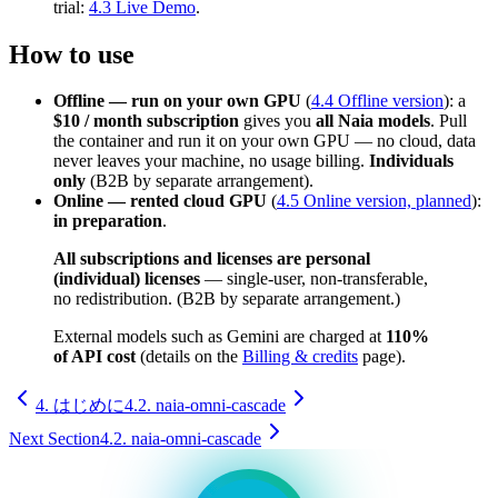
trial:
4.3 Live Demo
.
How to use
Offline — run on your own GPU
(
4.4 Offline version
): a
$10 / month subscription
gives you
all Naia models
. Pull
the container and run it on your own GPU — no cloud, data
never leaves your machine, no usage billing.
Individuals
only
(B2B by separate arrangement).
Online — rented cloud GPU
(
4.5 Online version, planned
):
in preparation
.
All subscriptions and licenses are personal
(individual) licenses
— single-user, non-transferable,
no redistribution. (B2B by separate arrangement.)
External models such as Gemini are charged at
110%
of API cost
(details on the
Billing & credits
page).
4. はじめに
4.2. naia-omni-cascade
Next Section
4.2. naia-omni-cascade