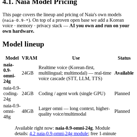
4.1
.
Naia Model Pricing
This page covers the lineup and pricing of Naia's own models
(
). On top of a proven open base we add a Korean
naia-0.9-*
voice · memory · privacy stack —
AI you own and run on your
own hardware.
Model lineup
Model
VRAM
Use
Status
naia-
Realtime voice (Korean-first,
0.9-
24GB
multilingual; multimodal) — real-time
Available
omni-
voice cascade (STT, LLM, TTS)
24g
naia-0.9-
coding-
24GB
Coding / agent work (single GPU)
Planned
24g
naia-0.9-
Larger omni — long context, higher-
omni-
48GB
Planned
quality voice/multimodal
48g
Available right now:
naia-0.9-omni-24g
. Module
details:
4.2 naia-0.9-omni-24g module
; free 1-minute