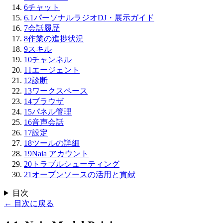
6
チャット
6.1
パーソナルラジオDJ・展示ガイド
7
会話履歴
8
作業の進捗状況
9
スキル
10
チャンネル
11
エージェント
12
診断
13
ワークスペース
14
ブラウザ
15
パネル管理
16
音声会話
17
設定
18
ツールの詳細
19
Naia アカウント
20
トラブルシューティング
21
オープンソースの活用と貢献
目次
←
目次に戻る