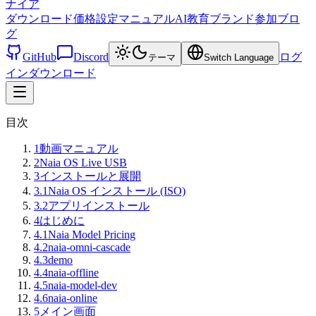
ナイア
ダウンロード
価格設定
マニュアル
AI教育
ブランド
参加
ブロ
グ
GitHub
Discord
ログ
テーマ
Switch Language
イン
ダウンロード
目次
1
動画マニュアル
2
Naia OS Live USB
3
インストールと展開
3.1
Naia OS インストール (ISO)
3.2
アプリインストール
4
はじめに
4.1
Naia Model Pricing
4.2
naia-omni-cascade
4.3
demo
4.4
naia-offline
4.5
naia-model-dev
4.6
naia-online
5
メイン画面