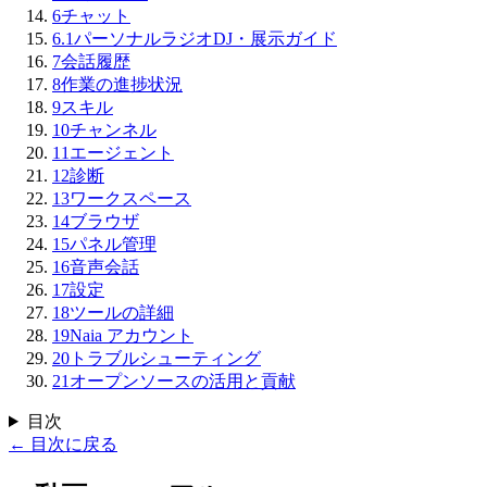
6
チャット
6.1
パーソナルラジオDJ・展示ガイド
7
会話履歴
8
作業の進捗状況
9
スキル
10
チャンネル
11
エージェント
12
診断
13
ワークスペース
14
ブラウザ
15
パネル管理
16
音声会話
17
設定
18
ツールの詳細
19
Naia アカウント
20
トラブルシューティング
21
オープンソースの活用と貢献
目次
←
目次に戻る