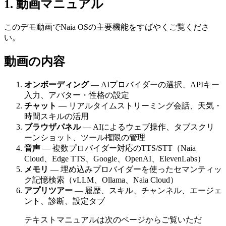
1
.
動画マニュアル
このデモ動画でNaia OSの主要機能をすばやくご覧くださ
い。
動画の内容
オンボーディング
— AIプロバイダーの選択、APIキー
入力、アバター・性格の設定
チャット
— リアルタイムストリーミング会話、天気・
時間スキルの活用
ブラウザパネル
— AIによるウェブ操作、タブスクリ
ーンショット、ツール権限の管理
音声
— 複数プロバイダー対応のTTS/STT（Naia
Cloud、Edge TTS、Google、OpenAI、ElevenLabs）
メモリ
— 埋め込みプロバイダーを使ったセマンティッ
ク記憶検索（vLLM、Ollama、Naia Cloud）
アプリツアー
— 履歴、スキル、チャンネル、エージェ
ント、診断、設定タブ
テキストマニュアルは次のページからご覧いただ